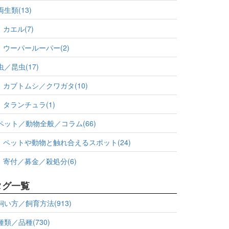
両生類(13)
カエル(7)
ウーパールーパー(2)
虫／昆虫(17)
カブトムシ／クワガタ(10)
タランチュラ(1)
ペット／動物全般／コラム(66)
ペットや動物と触れ合えるスポット(24)
寄付／募金／殺処分(6)
タグ一覧
飼い方／飼育方法(913)
種類／品種(730)