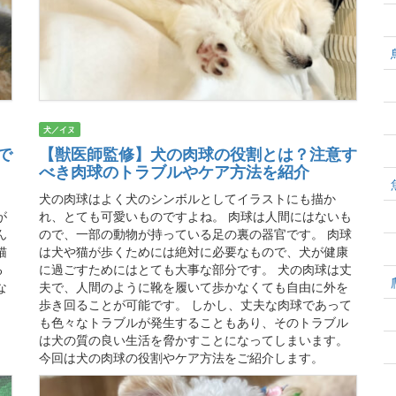
犬／イヌ
で
【獣医師監修】犬の肉球の役割とは？注意す
べき肉球のトラブルやケア方法を紹介
犬の肉球はよく犬のシンボルとしてイラストにも描か
が
れ、とても可愛いものですよね。 肉球は人間にはないも
ん
ので、一部の動物が持っている足の裏の器官です。 肉球
猫
は犬や猫が歩くためには絶対に必要なもので、犬が健康
る
に過ごすためにはとても大事な部分です。 犬の肉球は丈
な
夫で、人間のように靴を履いて歩かなくても自由に外を
歩き回ることが可能です。 しかし、丈夫な肉球であって
も色々なトラブルが発生することもあり、そのトラブル
は犬の質の良い生活を脅かすことになってしまいます。
今回は犬の肉球の役割やケア方法をご紹介します。