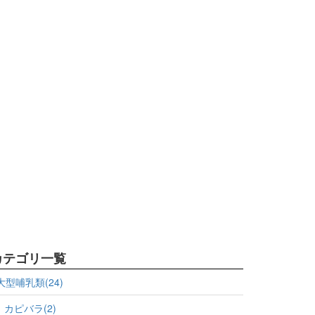
カテゴリ一覧
大型哺乳類(24)
カピバラ(2)