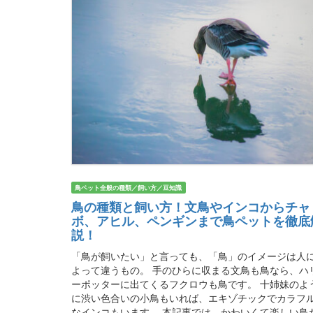
鳥ペット全般の種類／飼い方／豆知識
鳥の種類と飼い方！文鳥やインコからチャ
ボ、アヒル、ペンギンまで鳥ペットを徹底
説！
「鳥が飼いたい」と言っても、「鳥」のイメージは人
よって違うもの。 手のひらに収まる文鳥も鳥なら、ハ
ーポッターに出てくるフクロウも鳥です。 十姉妹のよ
に渋い色合いの小鳥もいれば、エキゾチックでカラフ
なインコもいます。 本記事では、かわいくて楽しい鳥