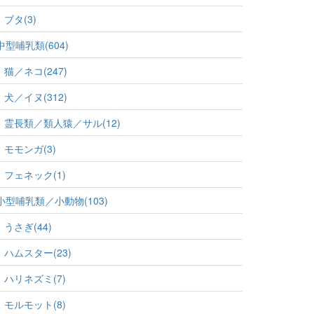
ブタ(3)
中型哺乳類(604)
猫／ネコ(247)
犬／イヌ(312)
霊長類／類人猿／サル(12)
モモンガ(3)
フェネック(1)
小型哺乳類／小動物(103)
うさぎ(44)
ハムスター(23)
ハリネズミ(7)
モルモット(8)