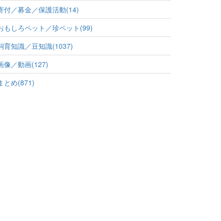
寄付／募金／保護活動(14)
おもしろペット／珍ペット(99)
飼育知識／豆知識(1037)
画像／動画(127)
まとめ(871)