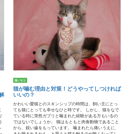
猫／ネコ
猫が噛む理由と対策！どうやってしつければ
解
いいの？
かわいい愛猫とのスキンシップの時間は、飼い主にとっ
に
ても猫にとっても幸せなひと時です。 しかし、猫をなで
リ
ている時に突然ガブリと噛まれた経験がある方もいるの
う
ではないでしょうか。 猫はもともと肉食動物であること
ル
から、鋭い歯をもっています。 噛まれたら痛いうえに、
た
また噛まれるかも…と思うと猫を触るのが怖くなってし