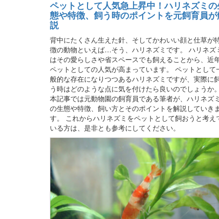
ペットとして人気急上昇中！ハリネズミの
態や特徴、飼う時のポイントを元飼育員が
説
背中にたくさん生えた針、そしてかわいい顔と仕草が
徴の動物といえば…そう、ハリネズミです。 ハリネズ
はその愛らしさや省スペースでも飼えることから、近
ペットとしての人気が高まっています。 ペットとして
般的な存在になりつつあるハリネズミですが、実際に
う時はどのような点に気を付けたら良いのでしょうか
本記事では元動物園の飼育員である筆者が、ハリネズ
の生態や特徴、飼い方とそのポイントを解説していき
す。 これからハリネズミをペットとして飼おうと考え
いる方は、是非とも参考にしてください。