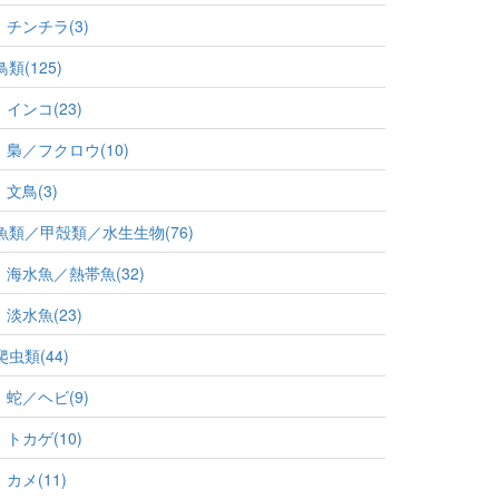
チンチラ(3)
鳥類(125)
インコ(23)
梟／フクロウ(10)
文鳥(3)
魚類／甲殻類／水生生物(76)
海水魚／熱帯魚(32)
淡水魚(23)
爬虫類(44)
蛇／ヘビ(9)
トカゲ(10)
カメ(11)