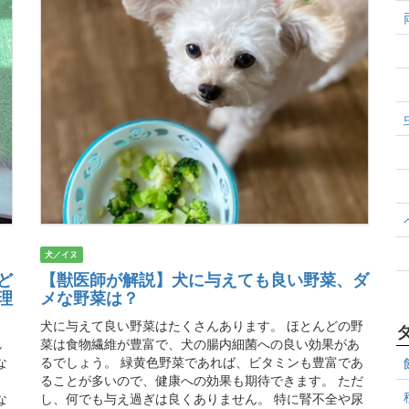
犬／イヌ
ど
【獣医師が解説】犬に与えても良い野菜、ダ
理
メな野菜は？
犬に与えて良い野菜はたくさんあります。 ほとんどの野
し
菜は食物繊維が豊富で、犬の腸内細菌への良い効果があ
な
るでしょう。 緑黄色野菜であれば、ビタミンも豊富であ
」
ることが多いので、健康への効果も期待できます。 ただ
な
し、何でも与え過ぎは良くありません。 特に腎不全や尿