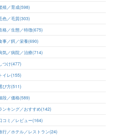
繁殖／育成(598)
毛色／毛質(303)
性格／生態／特徴(675)
食事／餌／栄養(690)
病気／病院／治療(714)
しつけ(477)
トイレ(155)
選び方(511)
値段／価格(589)
ランキング／おすすめ(142)
口コミ／レビュー(164)
旅行／ホテル／レストラン(24)