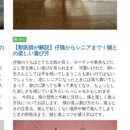
猫／ネコ
の
【獣医師が解説】仔猫からシニアまで！猫と
の楽しい遊び方
仔猫のうちはとても元気が良く、カーテンや家具などに
ウ
よじ登る激しい遊びが見られます。 可愛いけれど、飼い
ん
主さんとしては手を焼いてしまうことも多いのではない
い
でしょうか。 逆にシニアになったときには落ち着いてし
人
まって、遊びに誘っても乗って来なくなり、ちょっとし
た寂しさを感じている方もいらっしゃるかもしれませ
で
ん。 今回は、猫の習性と年齢に注目し、猫と楽しく遊ぶ
き
方法についてお話します。 猫が喜ぶ遊び方から、遊ぶと
の
きの注意点、遊んで欲しくない場所や物で遊んでしまう
ときの対処法まで、猫と遊ぶコツが盛り沢山です。