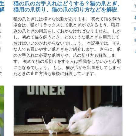
生
猫の爪のお手入れはどうする？猫の爪とぎ、
解
猫用の爪切り、猫の爪の切り方などを解説
猫の爪とぎには様々な役割があります。 初めて猫を飼う
特
場合は、猫がリラックスして爪とぎができるよう、猫好
ミ
みの爪とぎの用意をしておかなければなりません。 しか
年
し、初めて猫を飼うとき、どのような爪とぎを用意して
一
おけばいいのかわからないでしょう。 本記事では、そん
飼
な人でも買いやすい爪とぎをご紹介します。 さらに、爪
。
のお手入れに必要な爪切りや、爪の切り方も解説しま
ミ
す。 初めて猫の爪切りをする人は怪我をしないかと心配
ま
にもなるでしょう。 もし、猫が爪から出血をしてしまっ
て
たときの止血方法も最後に解説しています。