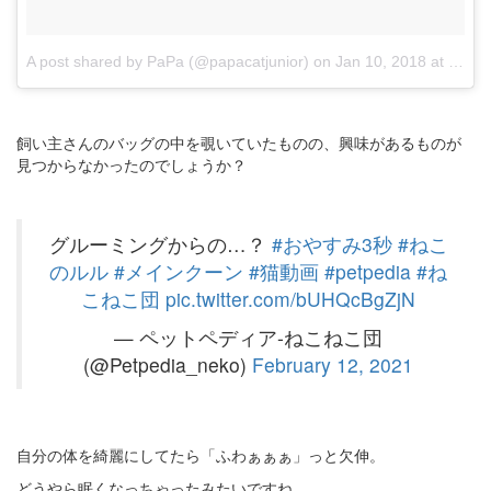
A post shared by PaPa (@papacatjunior)
on
Jan 10, 2018 at 7:46am PST
飼い主さんのバッグの中を覗いていたものの、興味があるものが
見つからなかったのでしょうか？
グルーミングからの…？
#おやすみ3秒
#ねこ
のルル
#メインクーン
#猫動画
#petpedia
#ね
こねこ団
pic.twitter.com/bUHQcBgZjN
— ペットペディア-ねこねこ団
(@Petpedia_neko)
February 12, 2021
自分の体を綺麗にしてたら「ふわぁぁぁ」っと欠伸。
どうやら眠くなっちゃったみたいですね。