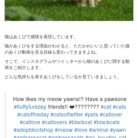
猫はあくびで感情を表現しています。
猫があくびをする理由がわかると、ただかわいいと思っていた猫
のあくび動画を見る目線も変わってきますよね。
そこで、インスタグラムやツイッターから猫のあくびに関する動
画をご紹介します。
どんな気持ちを表すあくびをしているか見ていきましょう。
How likes my meow yawns!? Have a pawsone
#fluffyfursday
friends!! ❤️????????
#cat
#cats
#catoftheday
#catsoftwitter
#pets
#catlover
#catlove
#catlovers
#blackcat
#blackcats
#adoptdontshop
#meow
#love
#animal
#yawn
#ambassacat
#ambassacats
#mr_houdini_cat