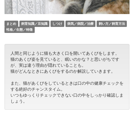
まとめ
飼育知識／豆知識
しつけ
病気／病院／治療
飼い方／飼育方法
性格／生態／特徴
人間と同じように猫も大きく口を開いてあくびをします。
猫のあくび姿を見ていると、眠いのかな？と思いがちです
が、実は違う理由が隠れていることも。
猫がどんなときにあくびをするのか解説していきます。
また、猫があくびをしているときは口の中の健康チェックを
する絶好のチャンスタイム。
いつもゆっくりチェックできない口の中をしっかり確認しま
しょう。