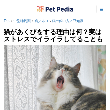
Top
>
中型哺乳類
>
猫／ネコ
>
猫の飼い方／豆知識
猫があくびをする理由は何？実は
ストレスでイライラしてることも