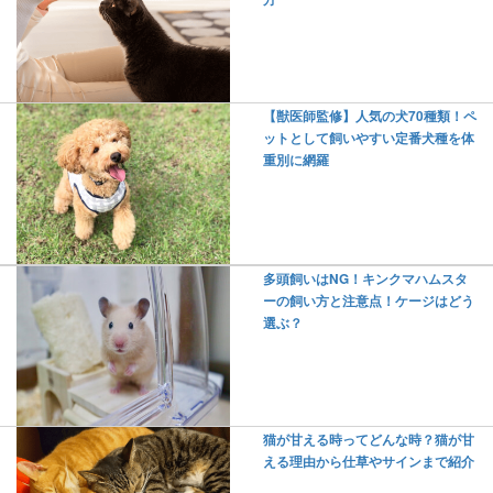
【獣医師監修】人気の犬70種類！ペ
ットとして飼いやすい定番犬種を体
重別に網羅
多頭飼いはNG！キンクマハムスタ
ーの飼い方と注意点！ケージはどう
選ぶ？
猫が甘える時ってどんな時？猫が甘
える理由から仕草やサインまで紹介