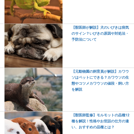
【獣医師が解説】犬のいびきは病気
のサイン？いびきの原因や対処法・
予防法について
【元動物園の飼育員が解説】カワウ
ソはペットにできる？カワウソの生
態やコツメカワウソの値段・飼い方
を解説
【獣医師監修】モルモットの品種12
種を解説！性格やお世話の仕方の違
い、おすすめの品種とは？