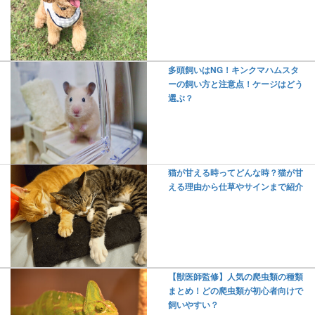
多頭飼いはNG！キンクマハムスタ
ーの飼い方と注意点！ケージはどう
選ぶ？
猫が甘える時ってどんな時？猫が甘
える理由から仕草やサインまで紹介
【獣医師監修】人気の爬虫類の種類
まとめ！どの爬虫類が初心者向けで
飼いやすい？