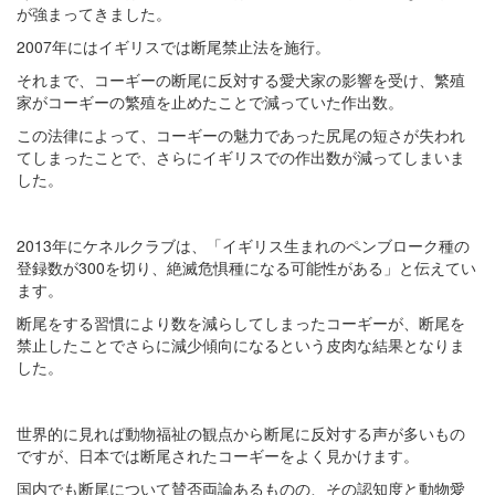
が強まってきました。
2007年にはイギリスでは断尾禁止法を施行。
それまで、コーギーの断尾に反対する愛犬家の影響を受け、繁殖
家がコーギーの繁殖を止めたことで減っていた作出数。
この法律によって、コーギーの魅力であった尻尾の短さが失われ
てしまったことで、さらにイギリスでの作出数が減ってしまいま
した。
2013年にケネルクラブは、「イギリス生まれのペンブローク種の
登録数が300を切り、絶滅危惧種になる可能性がある」と伝えてい
ます。
断尾をする習慣により数を減らしてしまったコーギーが、断尾を
禁止したことでさらに減少傾向になるという皮肉な結果となりま
した。
世界的に見れば動物福祉の観点から断尾に反対する声が多いもの
ですが、日本では断尾されたコーギーをよく見かけます。
国内でも断尾について賛否両論あるものの、その認知度と動物愛