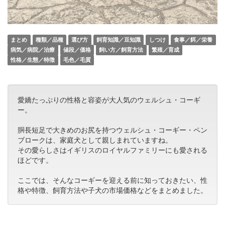
まとめ
種類／品種
選び方
飼育知識／豆知識
しつけ
食事／餌／栄養
病気／病院／治療
値段／価格
飼い方／飼育方法
繁殖／育成
性格／生態／特徴
毛色／毛質
愛嬌たっぷりの性格と容姿が大人気のウェルシュ・コーギ
ー。
胴長短足で大きめのお尻を持つウェルシュ・コーギー・ペン
ブロークは、家庭犬として親しまれていますね。
その愛らしさはイギリスのロイヤルファミリーにも愛される
ほどです。
ここでは、そんなコーギーを迎える前に知っておきたい、性
格や特徴、飼育方法や子犬の市場価格などをまとめました。