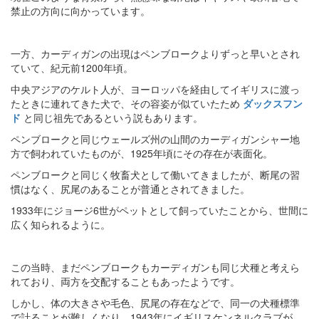
禁止の方向に向かっています。
一方、カーディガンの出現はペンブロークよりずっと早いとされ
ていて、紀元前1200年頃。
中央アジアのケルト人が、ヨーロッパを経由してイギリスに渡っ
たときに連れてきた犬で、その容姿が似ていたため
ダックスフン
ド
と同じ祖先であるという説もあります。
ペンブロークと同じウェールズ州の山間のカーディガンシャー地
方で飼われていたものが、1925年頃にその存在が表面化。
ペンブロークと同じく牧畜犬として働いてきましたが、断尾の習
慣はなく、尻尾のあることが普通とされてきました。
1933年にジョージ6世がペットとして飼っていたことから、世間に
広く知られるように。
この当時、まだペンブロークもカーディガンも同じ犬種と考えら
れており、両方を交配することもあったようです。
しかし、体の大きさや毛色、尻尾の存在などで、同一の犬種標準
で計ることが難しくなり、1943年にイギリスケンネルクラブが