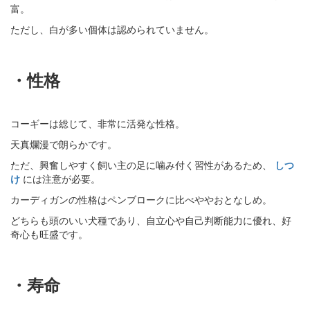
富。
ただし、白が多い個体は認められていません。
・性格
コーギーは総じて、非常に活発な性格。
天真爛漫で朗らかです。
ただ、興奮しやすく飼い主の足に噛み付く習性があるため、
しつ
け
には注意が必要。
カーディガンの性格はペンブロークに比べややおとなしめ。
どちらも頭のいい犬種であり、自立心や自己判断能力に優れ、好
奇心も旺盛です。
・寿命