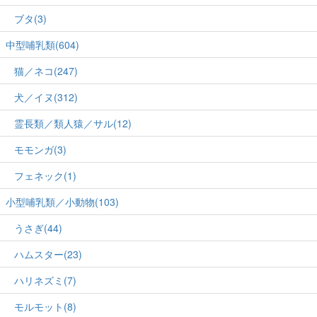
ブタ(3)
中型哺乳類(604)
猫／ネコ(247)
犬／イヌ(312)
霊長類／類人猿／サル(12)
モモンガ(3)
フェネック(1)
小型哺乳類／小動物(103)
うさぎ(44)
ハムスター(23)
ハリネズミ(7)
モルモット(8)