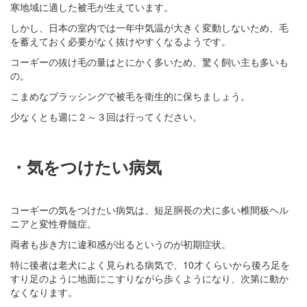
寒地域に適した被毛が生えています。
しかし、日本の室内では一年中気温が大きく変動しないため、毛
を蓄えておく必要がなく抜けやすくなるようです。
コーギーの抜け毛の量はとにかく多いため、驚く飼い主も多いも
の。
こまめなブラッシングで被毛を衛生的に保ちましょう。
少なくとも週に２～３回は行ってください。
・気をつけたい病気
コーギーの気をつけたい病気は、短足胴長の犬に多い椎間板ヘル
ニアと変性脊髄症。
両者も歩き方に違和感が出るというのが初期症状。
特に後者は老犬によく見られる病気で、10才くらいから後ろ足を
すり足のように地面にこすりながら歩くようになり、次第に動か
なくなります。