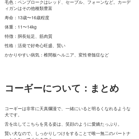
毛色：ペンブロークはレッド、セーブル、フォーンなど。カーデ
ィガンはその他種類豊富
寿命：13歳〜16歳程度
体重：11〜14kg
特徴：胴長短足、筋肉質
性格：活発で好奇心旺盛、賢い
かかりやすい病気：椎間板ヘルニア、変性脊髄症など
コーギーについて：まとめ
コーギーは非常に天真爛漫で、一緒にいると明るくなれるような
犬です。
舌を出してこちらを見る姿は、笑顔のように愛嬌たっぷり。
賢い犬なので、しっかりしつけをすることで唯一無二のパートナ