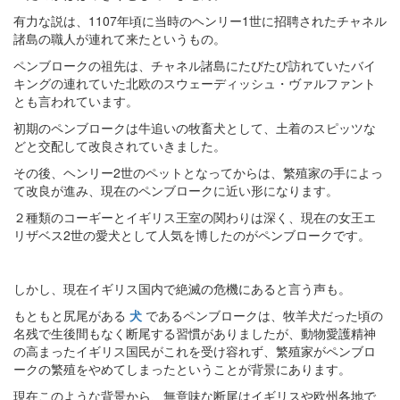
有力な説は、1107年頃に当時のヘンリー1世に招聘されたチャネル
諸島の職人が連れて来たというもの。
ペンブロークの祖先は、チャネル諸島にたびたび訪れていたバイ
キングの連れていた北欧のスウェーディッシュ・ヴァルファント
とも言われています。
初期のペンブロークは牛追いの牧畜犬として、土着のスピッツな
どと交配して改良されていきました。
その後、ヘンリー2世のペットとなってからは、繁殖家の手によっ
て改良が進み、現在のペンブロークに近い形になります。
２種類のコーギーとイギリス王室の関わりは深く、現在の女王エ
リザベス2世の愛犬として人気を博したのがペンブロークです。
しかし、現在イギリス国内で絶滅の危機にあると言う声も。
もともと尻尾がある
犬
であるペンブロークは、牧羊犬だった頃の
名残で生後間もなく断尾する習慣がありましたが、動物愛護精神
の高まったイギリス国民がこれを受け容れず、繁殖家がペンブロ
ークの繁殖をやめてしまったということが背景にあります。
現在このような背景から、無意味な断尾はイギリスや欧州各地で