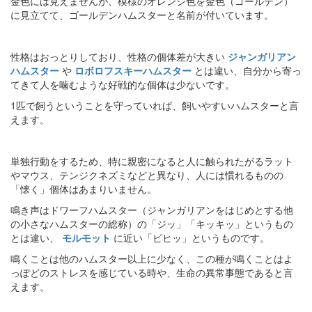
金色には見えませんが、模様のオレンジ色を金色（ゴールデン）
に見立てて、ゴールデンハムスターと名前が付いています。
性格はおっとりしており、性格の個体差が大きい
ジャンガリアン
ハムスター
や
ロボロフスキーハムスター
とは違い、自分から寄っ
てきて人を噛むような好戦的な個体は少ないです。
1匹で飼うということを守っていれば、飼いやすいハムスターと言
えます。
単独行動をするため、特に親密になると人に触られたがるラット
やマウス、テンジクネズミなどと異なり、人には慣れるものの
「懐く」個体はあまりいません。
鳴き声はドワーフハムスター（ジャンガリアンをはじめとする他
の小さなハムスターの総称）の「ジッ」「キッキッ」というもの
とは違い、
モルモット
に近い「ビヒッ」というものです。
鳴くことは他のハムスター以上に少なく、この種が鳴くことはよ
っぽどのストレスを感じている時や、生命の異常事態であると言
えます。