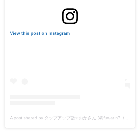
View this post on Instagram
A post shared by タップアップ🐹✨おかさん (@fuwarin7_tap)
on