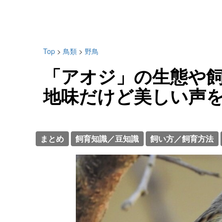
Top
>
鳥類
>
野鳥
「アオジ」の生態や
地味だけど美しい声
まとめ
飼育知識／豆知識
飼い方／飼育方法