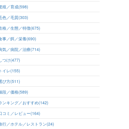
繁殖／育成(598)
毛色／毛質(303)
性格／生態／特徴(675)
食事／餌／栄養(690)
病気／病院／治療(714)
しつけ(477)
トイレ(155)
選び方(511)
値段／価格(589)
ランキング／おすすめ(142)
口コミ／レビュー(164)
旅行／ホテル／レストラン(24)