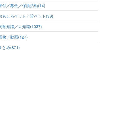
寄付／募金／保護活動(14)
おもしろペット／珍ペット(99)
飼育知識／豆知識(1037)
画像／動画(127)
まとめ(871)