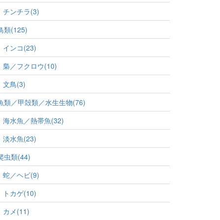
チンチラ(3)
鳥類(125)
インコ(23)
梟／フクロウ(10)
文鳥(3)
魚類／甲殻類／水生生物(76)
海水魚／熱帯魚(32)
淡水魚(23)
爬虫類(44)
蛇／ヘビ(9)
トカゲ(10)
カメ(11)