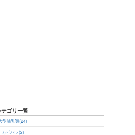
カテゴリ一覧
大型哺乳類(24)
カピバラ(2)