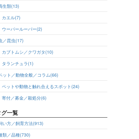
両生類(13)
カエル(7)
ウーパールーパー(2)
虫／昆虫(17)
カブトムシ／クワガタ(10)
タランチュラ(1)
ペット／動物全般／コラム(66)
ペットや動物と触れ合えるスポット(24)
寄付／募金／殺処分(6)
タグ一覧
飼い方／飼育方法(913)
種類／品種(730)