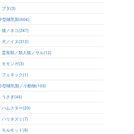
ブタ(3)
中型哺乳類(604)
猫／ネコ(247)
犬／イヌ(312)
霊長類／類人猿／サル(12)
モモンガ(3)
フェネック(1)
小型哺乳類／小動物(103)
うさぎ(44)
ハムスター(23)
ハリネズミ(7)
モルモット(8)