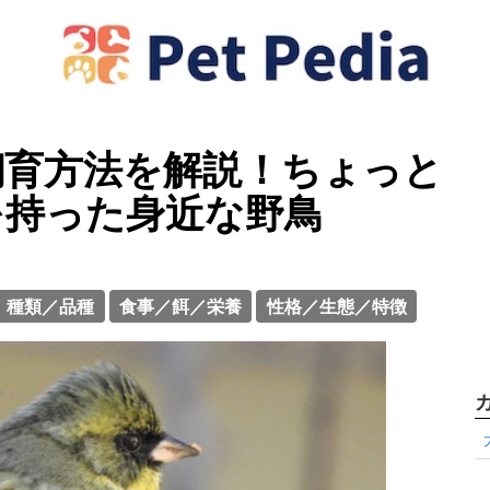
飼育方法を解説！ちょっと
を持った身近な野鳥
種類／品種
食事／餌／栄養
性格／生態／特徴