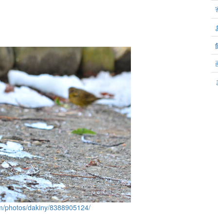
com/photos/dakiny/8388905124/