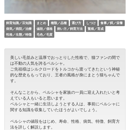
飼育知識／豆知識
まとめ
種類／品種
選び方
しつけ
食事／餌／栄養
病気／病院／治療
値段／価格
飼い方／飼育方法
繁殖／育成
性格／生態／特徴
毛色／毛質
美しい毛並みと温厚でおっとりした性格で、猫ファンの間で
は不動の人気を誇るペルシャ。
ご先祖様はシルクロードをトルコから渡ってきたという神秘
的な歴史ももっており、王者の風格が身にまとう猫ちゃんで
す。
そんなことから、ペルシャを家族の一員に迎え入れたいと考
えている人もいると思います。
ペルシャと一緒に生活しようとする人は、事前にペルシャに
関する知識を収集していたほうがよいでしょう。
ペルシャの値段をはじめ、寿命、性格、病気、特徴、飼育方
法を詳しく解説します。