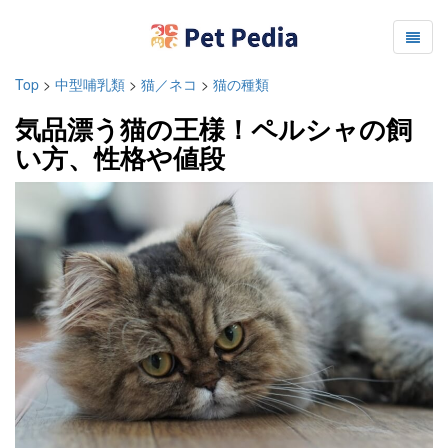
Top
>
中型哺乳類
>
猫／ネコ
>
猫の種類
気品漂う猫の王様！ペルシャの飼
い方、性格や値段