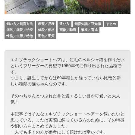
飼い方／飼育方法
種類／品種
選び方
飼育知識／豆知識
まとめ
病気／病院／治療
値段／価格
画像／動画
繁殖／育成
性格／生態／特徴
毛色／毛質
エキゾチックショートヘアは、短毛のペルシャ猫を作りたい
というブリーダーの要望で1950年代に作り出された品種で
す。
つまり、誕生してからは60年程しか経っていない比較的新
しい種類の猫ちゃんなのです。
そのぺちゃんとつぶれた鼻と愛くるしい目が可愛いと大人
気！
本記事ではそんなエキゾチックショートヘアーを飼いたいと
思っている、または実際に飼っている方のために、その特徴
や飼い方をまとめてみました。
一人でも多くの方が参考にして頂ければ幸いです。