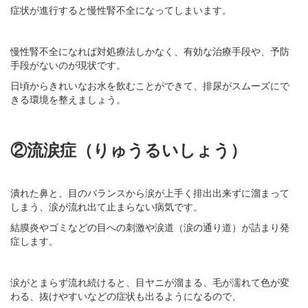
症状が進行すると慢性腎不全になってしまいます。
慢性腎不全になれば対処療法しかなく、有効な治療手段や、予防
手段がないのが現状です。
日頃からきれいなお水を飲むことができて、排尿がスムーズにで
きる環境を整えましょう。
②流涙症（りゅうるいしょう）
潰れた鼻と、目のバランスから涙が上手く排出出来ずに溜まって
しまう、涙が流れ出て止まらない病気です。
結膜炎やゴミなどの目への刺激や涙道（涙の通り道）が詰まり発
症します。
涙がとまらず流れ続けると、目ヤニが溜まる、毛が濡れて色が変
わる、抜けやすいなどの症状も出るようになるので、