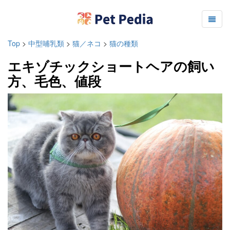
Top
>
中型哺乳類
>
猫／ネコ
>
猫の種類
エキゾチックショートヘアの飼い
方、毛色、値段