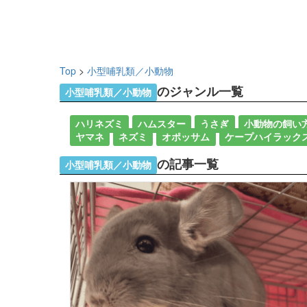
Top
>
小型哺乳類／小動物
のジャンル一覧
小型哺乳類／小動物
ハリネズミ
ハムスター
うさぎ
小動物の飼い
ヤマネ
ネズミ
オポッサム
ケープハイラック
の記事一覧
小型哺乳類／小動物