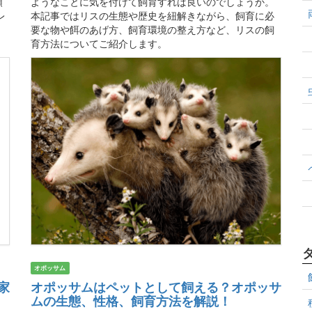
頭
ようなことに気を付けて飼育すれば良いのでしょうか。
レ
本記事ではリスの生態や歴史を紐解きながら、飼育に必
要な物や餌のあげ方、飼育環境の整え方など、リスの飼
育方法についてご紹介します。
オポッサム
家
オポッサムはペットとして飼える？オポッサ
ムの生態、性格、飼育方法を解説！