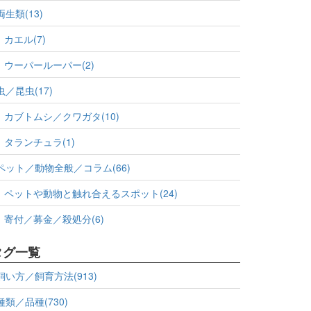
両生類(13)
カエル(7)
ウーパールーパー(2)
虫／昆虫(17)
カブトムシ／クワガタ(10)
タランチュラ(1)
ペット／動物全般／コラム(66)
ペットや動物と触れ合えるスポット(24)
寄付／募金／殺処分(6)
タグ一覧
飼い方／飼育方法(913)
種類／品種(730)