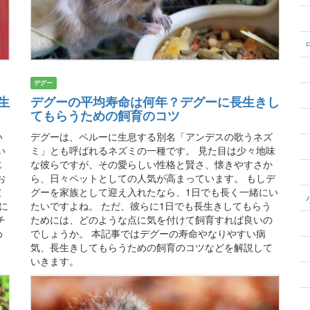
デグー
生
デグーの平均寿命は何年？デグーに長生きし
てもらうための飼育のコツ
い
デグーは、ペルーに生息する別名「アンデスの歌うネズ
い
ミ」とも呼ばれるネズミの一種です。 見た目は少々地味
じ
な彼らですが、その愛らしい性格と賢さ、懐きやすさか
お
ら、日々ペットとしての人気が高まっています。 もしデ
彼
グーを家族として迎え入れたなら、1日でも長く一緒にい
に
たいですよね。 ただ、彼らに1日でも長生きしてもらう
チ
ためには、どのような点に気を付けて飼育すれば良いの
め
でしょうか。 本記事ではデグーの寿命やなりやすい病
気、長生きしてもらうための飼育のコツなどを解説して
いきます。