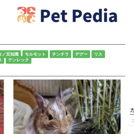
方／豆知識
モルモット
チンチラ
デグー
リス
ス
テンレック