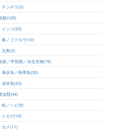
チンチラ(3)
鳥類(125)
インコ(23)
梟／フクロウ(10)
文鳥(3)
魚類／甲殻類／水生生物(76)
海水魚／熱帯魚(32)
淡水魚(23)
爬虫類(44)
蛇／ヘビ(9)
トカゲ(10)
カメ(11)