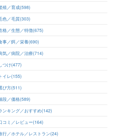
繁殖／育成(598)
毛色／毛質(303)
性格／生態／特徴(675)
食事／餌／栄養(690)
病気／病院／治療(714)
しつけ(477)
トイレ(155)
選び方(511)
値段／価格(589)
ランキング／おすすめ(142)
口コミ／レビュー(164)
旅行／ホテル／レストラン(24)