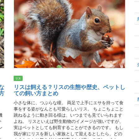
リス
な
リスは飼える？リスの生態や歴史、ペットし
方
ての飼い方まとめ
小さな体に、つぶらな瞳。 両足で上手にエサを持って食
ミ
事をする姿がなんとも可愛らしいリス。 ちょこちょこと
機
跳ねるように動き回る様は、いつまでも見ていられます
か
よね。 リスといえば野生動物のイメージが強いですが、
ン
実はペットとしても飼育することができるのです。 もし
。
我が家にリスを新しい家族として迎えるとしたら、どの