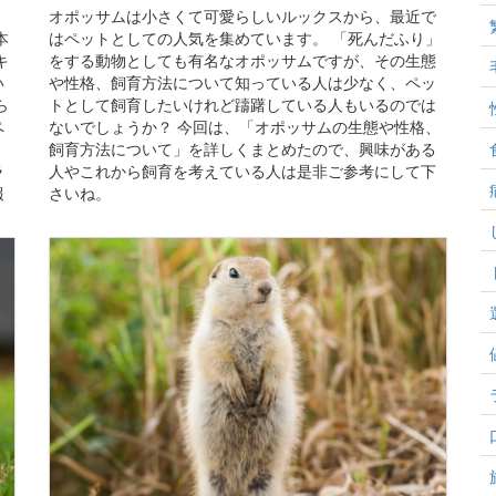
オポッサムは小さくて可愛らしいルックスから、最近で
本
はペットとしての人気を集めています。 「死んだふり」
キ
をする動物としても有名なオポッサムですが、その生態
い
や性格、飼育方法について知っている人は少なく、ペッ
ら
トとして飼育したいけれど躊躇している人もいるのでは
ペ
ないでしょうか？ 今回は、「オポッサムの生態や性格、
飼育方法について」を詳しくまとめたので、興味がある
ラ
人やこれから飼育を考えている人は是非ご参考にして下
報
さいね。