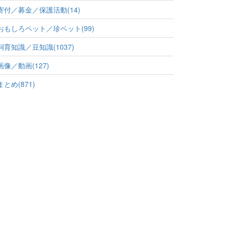
寄付／募金／保護活動(14)
おもしろペット／珍ペット(99)
飼育知識／豆知識(1037)
画像／動画(127)
まとめ(871)