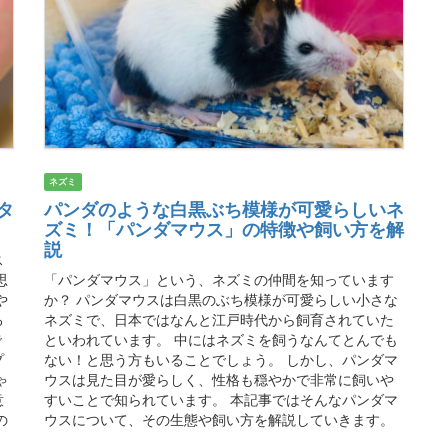
ネズミ
タ
パンダのような白黒ぶち模様が可愛らしいネ
ズミ！「パンダマウス」の特徴や飼い方を解
説
ス
思
「パンダマウス」という、ネズミの仲間を知っています
や
か？ パンダマウスは白黒のぶち模様が可愛らしい小さな
る
ネズミで、日本ではなんと江戸時代から飼育されていた
で
といわれています。 中にはネズミを飼うなんてとんでも
プ
ない！と思う方もいることでしょう。 しかし、パンダマ
ゃ
ウスは見た目が愛らしく、性格も穏やかで非常に飼いや
意
すいことで知られています。 本記事ではそんなパンダマ
の
ウスについて、その生態や飼い方を解説していきます。