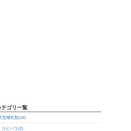
カテゴリ一覧
大型哺乳類(24)
カピバラ(2)