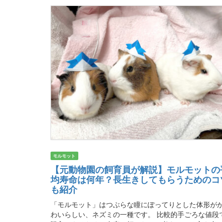
モルモット
【元動物園の飼育員が解説】モルモットの
均寿命は何年？長生きしてもらうためのコ
も紹介
「モルモット」はつぶらな瞳にぽってりとした体形が
わいらしい、ネズミの一種です。 比較的手ごろな値段