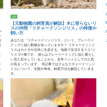
リス
【元動物園の飼育員が解説】木に登らないリ
スの仲間「リチャードソンジリス」の特徴や
ふ
飼い方
は
う
あなたは「リチャードソンジリス」という、プレーリー
料
ドッグに似た動物を知っていますか？ リチャードソンジ
。
リスはカナダや北米に生息する、地面で生活するリス“ジ
た
リス”の1種です。 彼らはプレーリードッグに似た愛らし
。
い見た目をしていることから、近年ペットとしての人気
方
が高まっています。 本記事ではそんなリチャードソンジ
な
リスについて、生態や寿命、飼育方法を解説していきま
す。