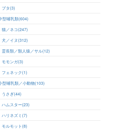
ブタ(3)
中型哺乳類(604)
猫／ネコ(247)
犬／イヌ(312)
霊長類／類人猿／サル(12)
モモンガ(3)
フェネック(1)
小型哺乳類／小動物(103)
うさぎ(44)
ハムスター(23)
ハリネズミ(7)
モルモット(8)