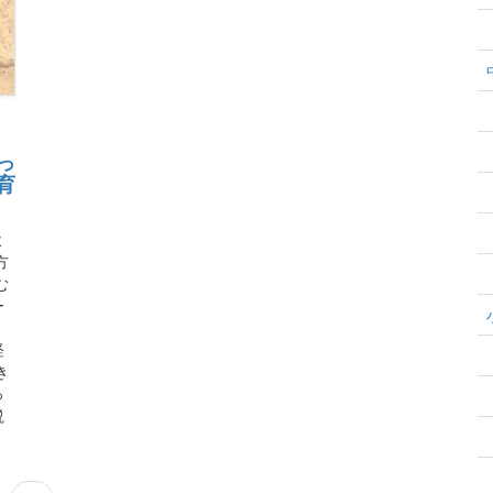
っ
育
よ
方
む
ー
、
経
き
っ
説