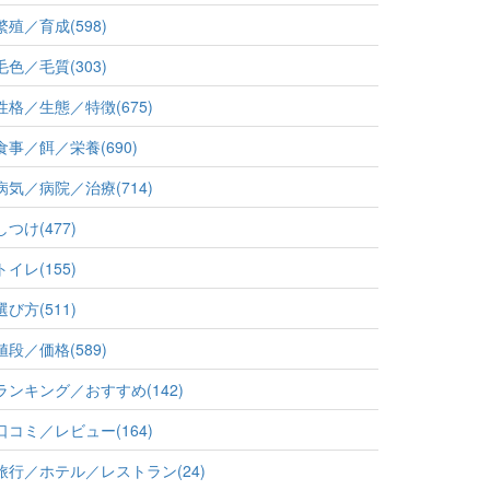
繁殖／育成(598)
毛色／毛質(303)
性格／生態／特徴(675)
食事／餌／栄養(690)
病気／病院／治療(714)
しつけ(477)
トイレ(155)
選び方(511)
値段／価格(589)
ランキング／おすすめ(142)
口コミ／レビュー(164)
旅行／ホテル／レストラン(24)