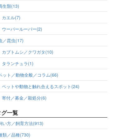
両生類(13)
カエル(7)
ウーパールーパー(2)
虫／昆虫(17)
カブトムシ／クワガタ(10)
タランチュラ(1)
ペット／動物全般／コラム(66)
ペットや動物と触れ合えるスポット(24)
寄付／募金／殺処分(6)
タグ一覧
飼い方／飼育方法(913)
種類／品種(730)