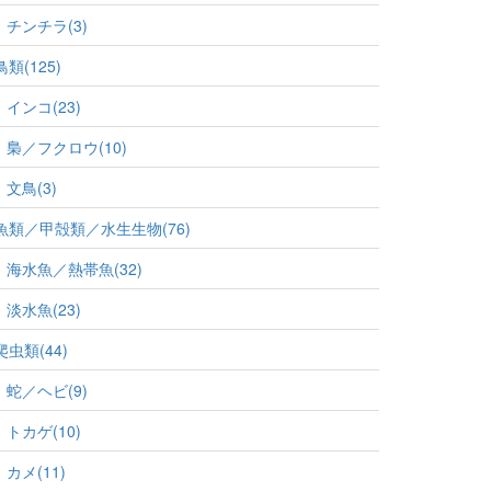
チンチラ(3)
鳥類(125)
インコ(23)
梟／フクロウ(10)
文鳥(3)
魚類／甲殻類／水生生物(76)
海水魚／熱帯魚(32)
淡水魚(23)
爬虫類(44)
蛇／ヘビ(9)
トカゲ(10)
カメ(11)