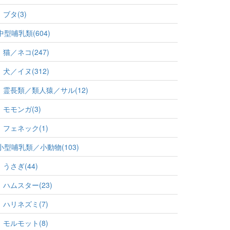
ブタ(3)
中型哺乳類(604)
猫／ネコ(247)
犬／イヌ(312)
霊長類／類人猿／サル(12)
モモンガ(3)
フェネック(1)
小型哺乳類／小動物(103)
うさぎ(44)
ハムスター(23)
ハリネズミ(7)
モルモット(8)