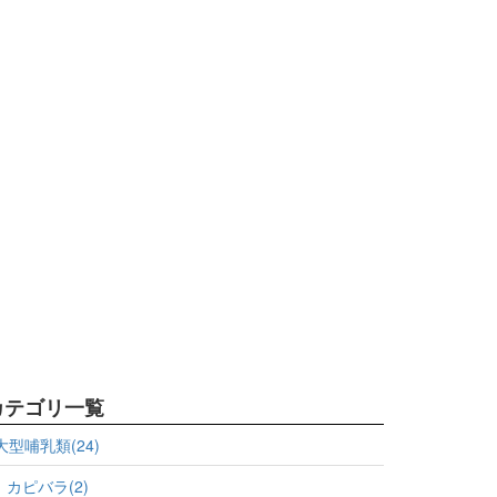
カテゴリ一覧
大型哺乳類(24)
カピバラ(2)