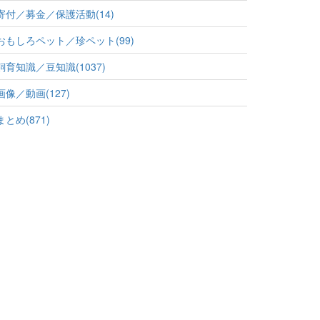
寄付／募金／保護活動(14)
おもしろペット／珍ペット(99)
飼育知識／豆知識(1037)
画像／動画(127)
まとめ(871)