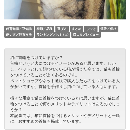
飼育知識／豆知識
種類／品種
選び方
まとめ
しつけ
値段／価格
飼い方／飼育方法
ランキング／おすすめ
口コミ／レビュー
猫に首輪をつけていますか？
首輪というと犬につけるイメージがあると思います。しか
し、ペットとして飼われている猫が増えた今では、猫も首輪
をつけていることがよくあるのです。
ペットショップやネット通販で購入したものをつけている人
が多いですが、首輪を手作りし猫につけている人もいます。
様々な用途で猫に首輪をつけているとは思いますが、猫に首
輪をつけることで何かメリットやデメリットはあるのでしょ
うか？
本記事では、猫に首輪をつけるメリットやデメリットと一緒
に、おすすめの首輪も掲載しています。