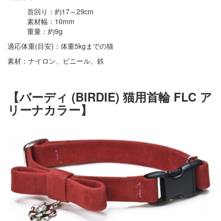
首回り：約17～29cm
素材幅：10mm
重量：約9g
適応体重(目安)：体重5kgまでの猫
素材：ナイロン、ビニール、鉄
【バーディ (BIRDIE) 猫用首輪 FLC ア
リーナカラー】