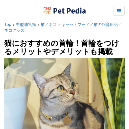
Top
>
中型哺乳類
>
猫／ネコ
>
キャットフード／猫の飼育用品／
ネコグッズ
猫におすすめの首輪！首輪をつけ
るメリットやデメリットも掲載