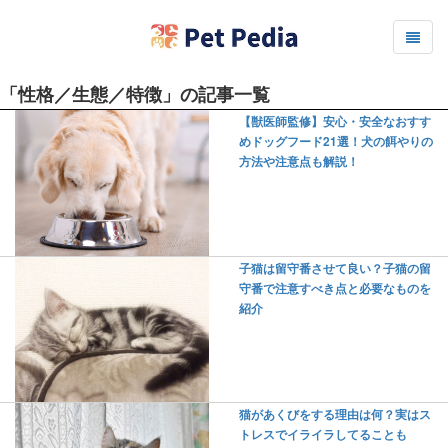
「性格／生態／特徴」の記事一覧
【獣医師監修】安心・安全なおすす
めドッグフード21選！犬の餌やりの
方法や注意点も解説！
子猫は留守番させて良い？子猫の留
守番で注意すべき点と必要なものを
紹介
猫があくびをする理由は何？実はス
トレスでイライラしてることも