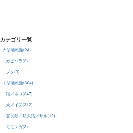
カテゴリ一覧
大型哺乳類(24)
カピバラ(2)
ブタ(3)
中型哺乳類(604)
猫／ネコ(247)
犬／イヌ(312)
霊長類／類人猿／サル(12)
モモンガ(3)