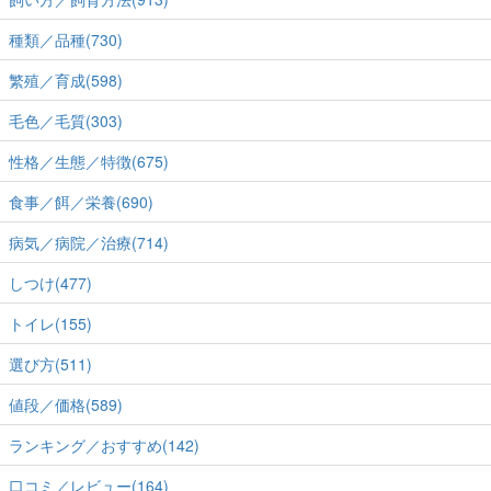
種類／品種(730)
繁殖／育成(598)
毛色／毛質(303)
性格／生態／特徴(675)
食事／餌／栄養(690)
病気／病院／治療(714)
しつけ(477)
トイレ(155)
選び方(511)
値段／価格(589)
ランキング／おすすめ(142)
口コミ／レビュー(164)