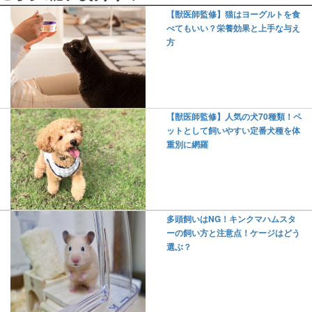
【獣医師監修】猫はヨーグルトを食
べてもいい？栄養効果と上手な与え
方
【獣医師監修】人気の犬70種類！ペ
ットとして飼いやすい定番犬種を体
重別に網羅
多頭飼いはNG！キンクマハムスタ
ーの飼い方と注意点！ケージはどう
選ぶ？