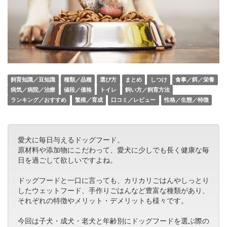
飼育知識／豆知識
種類／品種
選び方
まとめ
しつけ
食事／餌／栄養
病気／病院／治療
値段／価格
トイレ
飼い方／飼育方法
ランキング／おすすめ
繁殖／育成
口コミ／レビュー
性格／生態／特徴
愛犬に毎日与えるドッグフード。
原材料や添加物にこだわって、愛犬に少しでも長く健康な毎
日を過ごして欲しいですよね。
ドッグフードと一口に言っても、カリカリごはんやしっとり
したウェットフード、手作りごはんなど豊富な種類があり、
それぞれの特徴やメリット・デメリットも様々です。
今回は子犬・成犬・老犬と年齢別にドッグフードを選ぶ際の