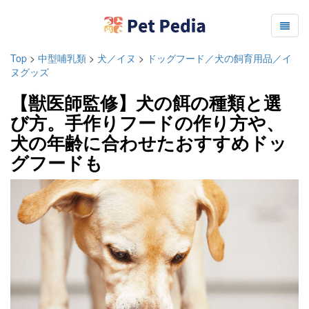
Top
>
中型哺乳類
>
犬／イヌ
>
ドッグフード／犬の飼育用品／イ
ヌグッズ
【獣医師監修】犬の餌の種類と選
び方。手作りフードの作り方や、
犬の年齢に合わせたおすすめドッ
グフードも