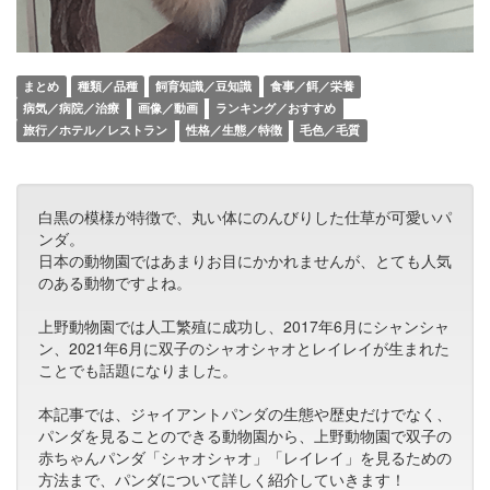
まとめ
種類／品種
飼育知識／豆知識
食事／餌／栄養
病気／病院／治療
画像／動画
ランキング／おすすめ
旅行／ホテル／レストラン
性格／生態／特徴
毛色／毛質
白黒の模様が特徴で、丸い体にのんびりした仕草が可愛いパ
ンダ。
日本の動物園ではあまりお目にかかれませんが、とても人気
のある動物ですよね。
上野動物園では人工繁殖に成功し、2017年6月にシャンシャ
ン、2021年6月に双子のシャオシャオとレイレイが生まれた
ことでも話題になりました。
本記事では、ジャイアントパンダの生態や歴史だけでなく、
パンダを見ることのできる動物園から、上野動物園で双子の
赤ちゃんパンダ「シャオシャオ」「レイレイ」を見るための
方法まで、パンダについて詳しく紹介していきます！