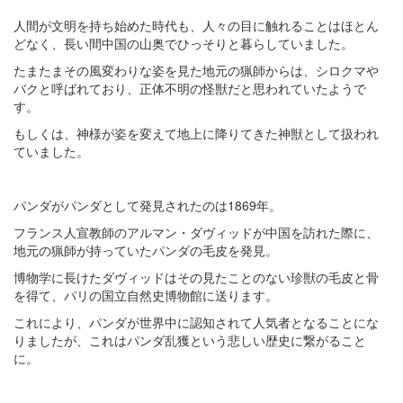
人間が文明を持ち始めた時代も、人々の目に触れることはほとん
どなく、長い間中国の山奥でひっそりと暮らしていました。
たまたまその風変わりな姿を見た地元の猟師からは、シロクマや
バクと呼ばれており、正体不明の怪獣だと思われていたようで
す。
もしくは、神様が姿を変えて地上に降りてきた神獣として扱われ
ていました。
パンダがパンダとして発見されたのは1869年。
フランス人宣教師のアルマン・ダヴィッドが中国を訪れた際に、
地元の猟師が持っていたパンダの毛皮を発見。
博物学に長けたダヴィッドはその見たことのない珍獣の毛皮と骨
を得て、パリの国立自然史博物館に送ります。
これにより、パンダが世界中に認知されて人気者となることにな
りましたが、これはパンダ乱獲という悲しい歴史に繋がること
に。