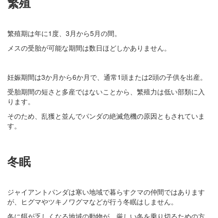
繁殖
繁殖期は年に1度、3月から5月の間。
メスの受胎が可能な期間は数日ほどしかありません。
妊娠期間は3か月から6か月で、通常1頭または2頭の子供を出産。
受胎期間の短さと多産ではないことから、繁殖力は低い部類に入
ります。
そのため、乱獲と並んでパンダの絶滅危機の原因ともされていま
す。
冬眠
ジャイアントパンダは寒い地域で暮らすクマの仲間ではあります
が、ヒグマやツキノワグマなどが行う冬眠はしません。
冬に餌が乏しくなる地域の動物が、厳しい冬を乗り切るための方