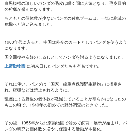
白黒模様の珍しいパンダの毛皮は瞬く間に人気となり、毛皮目的
の狩猟が盛んになります。
もともとの個体数が少ないパンダの狩猟ブームは、一気に絶滅の
危機へと追い込みました。
1900年代に入ると、中国は外交のカードとしてパンダを使うよう
になります。
国交回復や友好のしるしとしてパンダを贈るようになりました。
上野動物園
に初来日したパンダたちも有名ですね。
それに伴い、パンダは「国家一級重点保護野生動物」に指定さ
れ、密猟などは禁止されるように。
乱獲による野生の個体数が激減していることが明らかになったの
もこの頃で、1940年の初めての野外調査のときでした。
その後、1955年から北京動物園で始めて飼育・展示が始まり、パ
ンダの研究と個体数を増やし保護する活動が本格化。