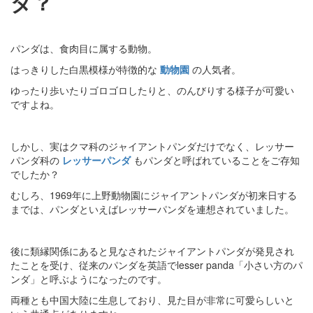
ダ？
パンダは、食肉目に属する動物。
はっきりした白黒模様が特徴的な
動物園
の人気者。
ゆったり歩いたりゴロゴロしたりと、のんびりする様子が可愛い
ですよね。
しかし、実はクマ科のジャイアントパンダだけでなく、レッサー
パンダ科の
レッサーパンダ
もパンダと呼ばれていることをご存知
でしたか？
むしろ、1969年に上野動物園にジャイアントパンダが初来日する
までは、パンダといえばレッサーパンダを連想されていました。
後に類縁関係にあると見なされたジャイアントパンダが発見され
たことを受け、従来のパンダを英語でlesser panda「小さい方のパ
ンダ」と呼ぶようになったのです。
両種とも中国大陸に生息しており、見た目が非常に可愛らしいと