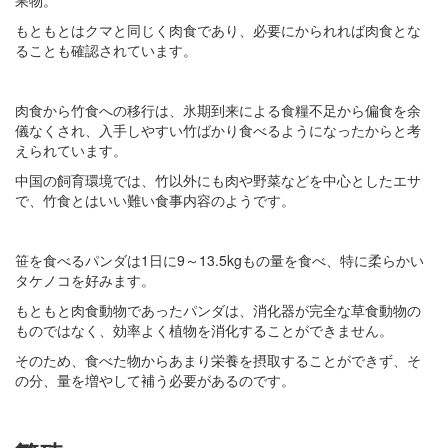
果物。
もともとはクマと同じく肉食であり、必要にかられれば肉食とな
ることも確認されています。
肉食から竹食への移行は、氷期到来による食糧不足から偏食を余
儀なくされ、入手しやすい竹ばかり食べるようになったからと考
えられています。
中国の飼育環境では、竹以外にも肉や野菜などを中心としたエサ
で、竹食とはいい難い食事内容のようです。
笹を食べるパンダは1日に9～13.5kgもの量を食べ、特に柔らかい
タケノコを好みます。
もともと肉食動物であったパンダは、消化器が完全な草食動物の
ものではなく、効率よく植物を消化することができません。
そのため、食べた物からあまり栄養を摂取することができず、そ
の分、量を増やして補う必要があるのです。