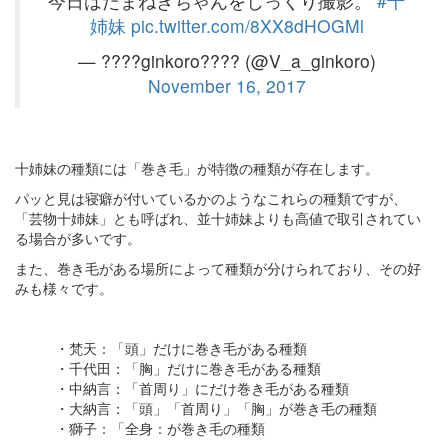
今日はたまねぎちゃんをじっくり撮影。
#十
姉妹
pic.twitter.com/8XX8dHOGMl
— ????ginkoro???? (@V_a_ginkoro)
November 16, 2017
十姉妹の種類には「巻き毛」が特徴の種類が存在します。
パッと見は寝癖が付いているかのようなこれらの種類ですが、
「芸物十姉妹」とも呼ばれ、並十姉妹よりも高値で取引されてい
る場合が多いです。
また、巻き毛がある場所によって種類が分けられており、その好
みも様々です。
・梵天：「頭」だけに巻き毛がある種類
・千代田：「胸」だけに巻き毛がある種類
・中納言：「首周り」にだけ巻き毛がある種類
・大納言：「頭」「首周り」「胸」が巻き毛の種類
・獅子：「全身：が巻き毛の種類