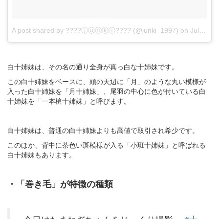
A post shared by ????ⓙⓤⓝⓚⓘ???? (@junki_1997)
on
Jul 6, 2014 at 6:38am PDT
白十姉妹は、その名の通り全身が真っ白な十姉妹です。
この白十姉妹をベースに、頭の天辺に「月」のような丸い模様が
入った白十姉妹を「月十姉妹」、尾羽の中心に色が付いている白
十姉妹を「一本槍十姉妹」と呼びます。
白十姉妹は、普通の白十姉妹よりも高値で取引され希少です。
このほか、背中に茶色い斑模様が入る「小班十姉妹」と呼ばれる
白十姉妹もあります。
・「巻き毛」が特徴の種類