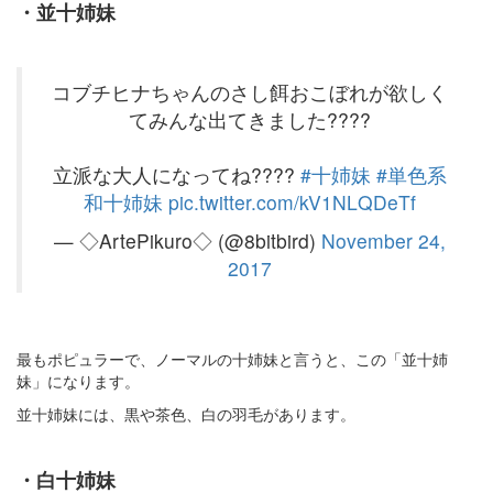
・並十姉妹
コブチヒナちゃんのさし餌おこぼれが欲しく
てみんな出てきました????
立派な大人になってね????
#十姉妹
#単色系
和十姉妹
pic.twitter.com/kV1NLQDeTf
— ◇ArtePikuro◇ (@8bitbird)
November 24,
2017
最もポピュラーで、ノーマルの十姉妹と言うと、この「並十姉
妹」になります。
並十姉妹には、黒や茶色、白の羽毛があります。
・白十姉妹