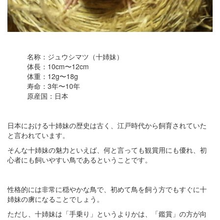
名称：ジュウシマツ（十姉妹）
体長：10cm〜12cm
体重：12g〜18g
寿命：3年〜10年
原産国：日本
日本における十姉妹の歴史は古く、江戸時代から飼育されていた
と言われています。
そんな十姉妹の魅力といえば、何と言っても観賞用にも優れ、初
心者にも飼いやすい鳥であるということです。
性格的には非常に穏やかな鳥で、初めて鳥を飼う方でもすぐに十
姉妹の虜になることでしょう。
ただし、十姉妹は「手乗り」というよりかは、「鑑賞」の方が向