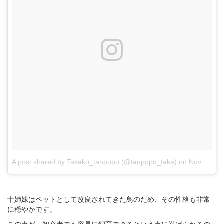
A post shared by Takako_tanpopo (@tanpopo_taka)
on
Nov 24, 2017 at 5:14am PST
十姉妹はペットとして改良されてきた鳥のため、その性格も非常
に穏やかです。
この点が、初心者でも容易に飼育できるという点に挙げられるの