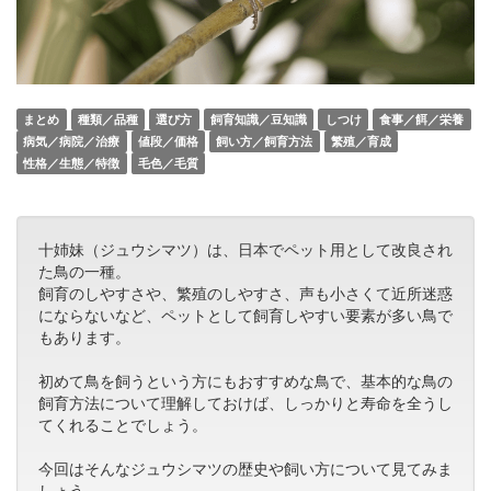
まとめ
種類／品種
選び方
飼育知識／豆知識
しつけ
食事／餌／栄養
病気／病院／治療
値段／価格
飼い方／飼育方法
繁殖／育成
性格／生態／特徴
毛色／毛質
十姉妹（ジュウシマツ）は、日本でペット用として改良され
た鳥の一種。
飼育のしやすさや、繁殖のしやすさ、声も小さくて近所迷惑
にならないなど、ペットとして飼育しやすい要素が多い鳥で
もあります。
初めて鳥を飼うという方にもおすすめな鳥で、基本的な鳥の
飼育方法について理解しておけば、しっかりと寿命を全うし
てくれることでしょう。
今回はそんなジュウシマツの歴史や飼い方について見てみま
しょう。