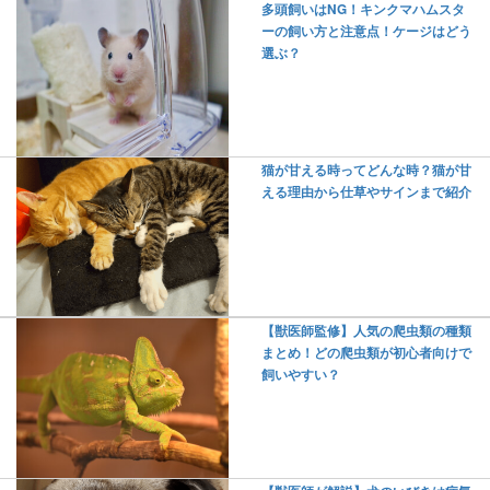
多頭飼いはNG！キンクマハムスタ
ーの飼い方と注意点！ケージはどう
選ぶ？
猫が甘える時ってどんな時？猫が甘
える理由から仕草やサインまで紹介
【獣医師監修】人気の爬虫類の種類
まとめ！どの爬虫類が初心者向けで
飼いやすい？