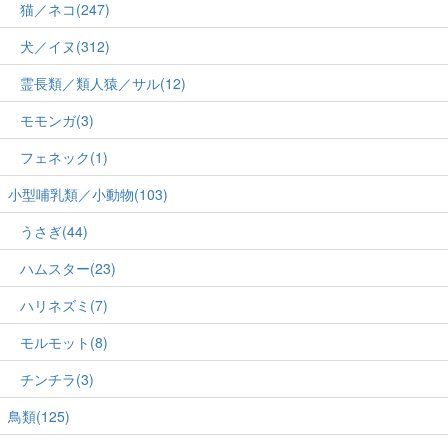
猫／ネコ(247)
犬／イヌ(312)
霊長類／類人猿／サル(12)
モモンガ(3)
フェネック(1)
小型哺乳類／小動物(103)
うさぎ(44)
ハムスター(23)
ハリネズミ(7)
モルモット(8)
チンチラ(3)
鳥類(125)