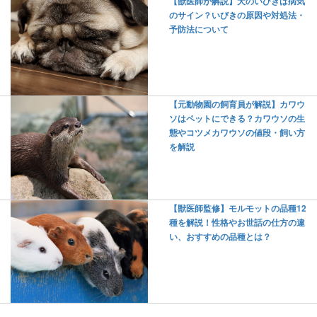
【獣医師が解説】犬のいびきは病気
のサイン？いびきの原因や対処法・
予防法について
【元動物園の飼育員が解説】カワウ
ソはペットにできる？カワウソの生
態やコツメカワウソの値段・飼い方
を解説
【獣医師監修】モルモットの品種12
種を解説！性格やお世話の仕方の違
い、おすすめの品種とは？