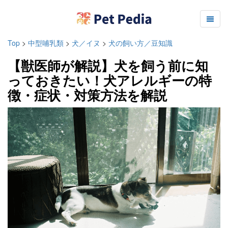
Top
>
中型哺乳類
>
犬／イヌ
>
犬の飼い方／豆知識
【獣医師が解説】犬を飼う前に知
っておきたい！犬アレルギーの特
徴・症状・対策方法を解説