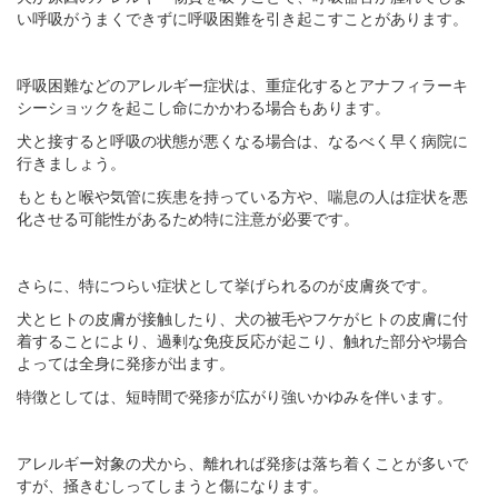
い呼吸がうまくできずに呼吸困難を引き起こすことがあります。
呼吸困難などのアレルギー症状は、重症化するとアナフィラーキ
シーショックを起こし命にかかわる場合もあります。
犬と接すると呼吸の状態が悪くなる場合は、なるべく早く病院に
行きましょう。
もともと喉や気管に疾患を持っている方や、喘息の人は症状を悪
化させる可能性があるため特に注意が必要です。
さらに、特につらい症状として挙げられるのが皮膚炎です。
犬とヒトの皮膚が接触したり、犬の被毛やフケがヒトの皮膚に付
着することにより、過剰な免疫反応が起こり、触れた部分や場合
よっては全身に発疹が出ます。
特徴としては、短時間で発疹が広がり強いかゆみを伴います。
アレルギー対象の犬から、離れれば発疹は落ち着くことが多いで
すが、掻きむしってしまうと傷になります。