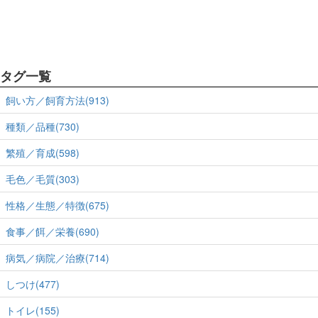
タグ一覧
飼い方／飼育方法(913)
種類／品種(730)
繁殖／育成(598)
毛色／毛質(303)
性格／生態／特徴(675)
食事／餌／栄養(690)
病気／病院／治療(714)
しつけ(477)
トイレ(155)