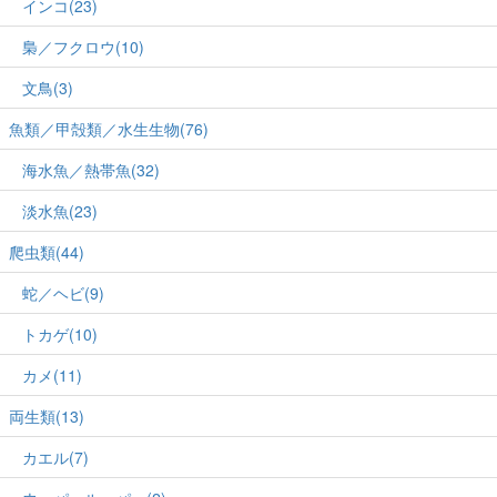
インコ(23)
梟／フクロウ(10)
文鳥(3)
魚類／甲殻類／水生生物(76)
海水魚／熱帯魚(32)
淡水魚(23)
爬虫類(44)
蛇／ヘビ(9)
トカゲ(10)
カメ(11)
両生類(13)
カエル(7)