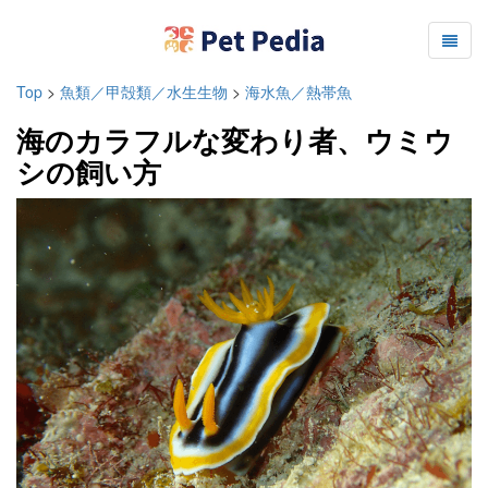
Top
>
魚類／甲殻類／水生生物
>
海水魚／熱帯魚
海のカラフルな変わり者、ウミウ
シの飼い方