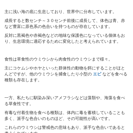
主に浅い海の底に生息しており、世界中に分布しています。
成長すると数センチ～３０センチ前後に成長して、体色は青、赤
など豊富に原色系の色合いを持つものが存在しています。
反対に黒褐色や赤褐色などの地味な保護色になっている個体もお
り、生息環境に適応するために変化したと考えられています。
食性は草食性のウミウシから肉食性のウミウシまで様々。
主にコケムシやホヤといった群体性の動物を餌にすることがほと
んどですが、他のウミウシを捕食したり小型の
エビ
などを食べる
種類も存在します。
一方、私たちに馴染み深いアメフラシなどは藻類や、海藻を食べ
る草食性です。
有毒な付着生物を食べる種類は、体内に毒を蓄積していることも
多く、派手な色合いのものほど、その可能性が高いです。
これらのウミウシは警戒色の意味もあり、派手な色合いであると
考えられています。