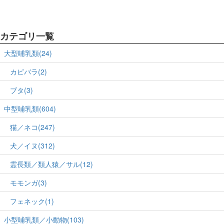
カテゴリ一覧
大型哺乳類(24)
カピバラ(2)
ブタ(3)
中型哺乳類(604)
猫／ネコ(247)
犬／イヌ(312)
霊長類／類人猿／サル(12)
モモンガ(3)
フェネック(1)
小型哺乳類／小動物(103)