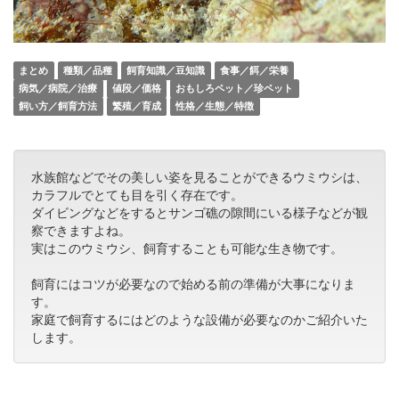
まとめ
種類／品種
飼育知識／豆知識
食事／餌／栄養
病気／病院／治療
値段／価格
おもしろペット／珍ペット
飼い方／飼育方法
繁殖／育成
性格／生態／特徴
水族館などでその美しい姿を見ることができるウミウシは、
カラフルでとても目を引く存在です。
ダイビングなどをするとサンゴ礁の隙間にいる様子などが観
察できますよね。
実はこのウミウシ、飼育することも可能な生き物です。
飼育にはコツが必要なので始める前の準備が大事になりま
す。
家庭で飼育するにはどのような設備が必要なのかご紹介いた
します。