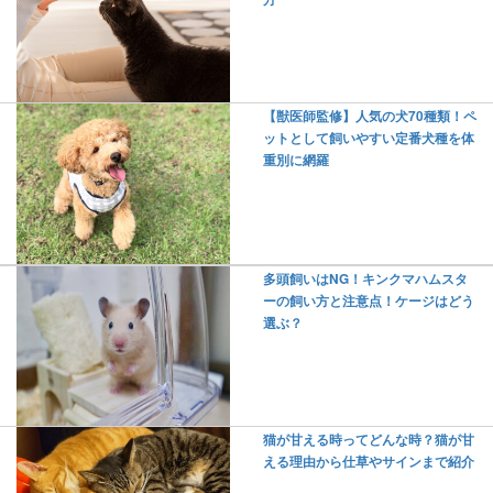
【獣医師監修】人気の犬70種類！ペ
ットとして飼いやすい定番犬種を体
重別に網羅
多頭飼いはNG！キンクマハムスタ
ーの飼い方と注意点！ケージはどう
選ぶ？
猫が甘える時ってどんな時？猫が甘
える理由から仕草やサインまで紹介