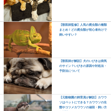
【獣医師監修】人気の爬虫類の種類
まとめ！どの爬虫類が初心者向けで
飼いやすい？
【獣医師が解説】犬のいびきは病気
のサイン？いびきの原因や対処法・
予防法について
【元動物園の飼育員が解説】カワウ
ソはペットにできる？カワウソの生
態やコツメカワウソの値段・飼い方