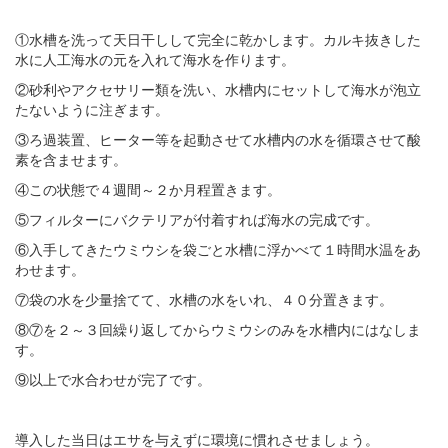
①水槽を洗って天日干しして完全に乾かします。カルキ抜きした
水に人工海水の元を入れて海水を作ります。
②砂利やアクセサリー類を洗い、水槽内にセットして海水が泡立
たないように注ぎます。
③ろ過装置、ヒーター等を起動させて水槽内の水を循環させて酸
素を含ませます。
④この状態で４週間～２か月程置きます。
⑤フィルターにバクテリアが付着すれば海水の完成です。
⑥入手してきたウミウシを袋ごと水槽に浮かべて１時間水温をあ
わせます。
⑦袋の水を少量捨てて、水槽の水をいれ、４０分置きます。
⑧⑦を２～３回繰り返してからウミウシのみを水槽内にはなしま
す。
⑨以上で水合わせが完了です。
導入した当日はエサを与えずに環境に慣れさせましょう。