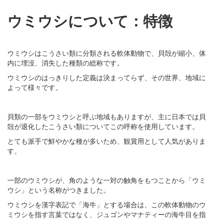
ウミウシについて：特徴
ウミウシはこうさい類に分類される軟体動物で、貝殻が縮小、体
内に埋没、消失した種類の総称です。
ウミウシのはっきりした定義は決まってらず、その世界、地域に
よって様々です。
貝類の一部をウミウシと呼ぶ地域もありますが、主に日本では貝
殻が退化したこうさい類についてこの呼称を使用しています。
とても派手で鮮やかな種が多いため、観賞用として人気がありま
す。
一部のウミウシが、角のような一対の触角をもつことから「ウミ
ウシ」という名称がつきました。
ウミウシを漢字表記で「海牛」とする場合は、この軟体動物のウ
ミウシを指す言葉ではなく、ジュゴンやマナティーの海牛目を指