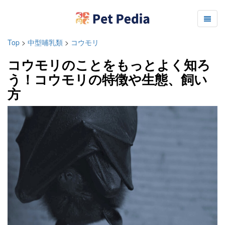
Top
>
中型哺乳類
>
コウモリ
コウモリのことをもっとよく知ろ
う！コウモリの特徴や生態、飼い
方