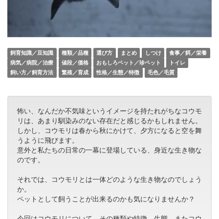
飼育知識／豆知識
種類／品種
選び方
まとめ
しつけ
食事／餌／栄養
病気／病院／治療
値段／価格
おもしろペット／珍ペット
トイレ
飼い方／飼育方法
繁殖／育成
性格／生態／特徴
毛色／毛質
怖い、なんだか不気味というイメージを持たれがちなコウモ
リは、あまり馴染みのない存在だと感じるかもしれません。
しかし、コウモリは春から秋にかけて、夕方になると空を舞
うように飛びます。
意外と私たちの日常の一幕に登場している、身近な生き物な
のです。
それでは、コウモリとは一体どのような生き物なのでしょう
か。
ペットとして飼うことが出来るのかも気になりませんか？
今回はコウモリについて、その種類や特徴、生態、またコウ