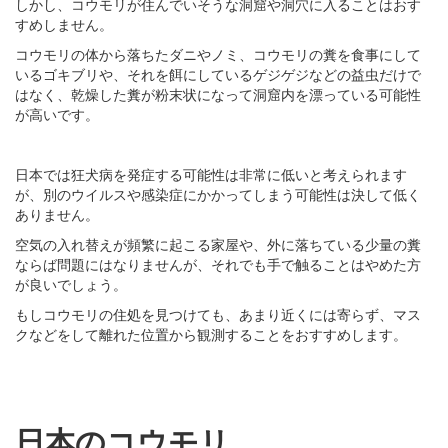
しかし、コウモリが住んでいそうな洞窟や洞穴に入ることはおす
すめしません。
コウモリの体から落ちたダニやノミ、コウモリの糞を食事にして
いるゴキブリや、それを餌にしているゲジゲジなどの益虫だけで
はなく、乾燥した糞が粉末状になって洞窟内を漂っている可能性
が高いです。
日本では狂犬病を発症する可能性は非常に低いと考えられます
が、別のウイルスや感染症にかかってしまう可能性は決して低く
ありません。
空気の入れ替えが頻繁に起こる家屋や、外に落ちている少量の糞
ならば問題にはなりませんが、それでも手で触ることはやめた方
が良いでしょう。
もしコウモリの住処を見つけても、あまり近くには寄らず、マス
クなどをして離れた位置から観測することをおすすめします。
日本のコウモリ