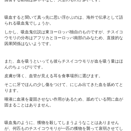
吸血すると聞いて真っ先に思い浮かぶのは、海外で伝承として語
られる吸血鬼でしょうか。
しかし、吸血鬼伝説は東ヨーロッパ独自のものですが、チスイコ
ウモリの分布はアフリカとヨーロッパ南部のみなため、直接的な
因果関係はないようです。
また、血を吸うといっても彼らチスイコウモリが血を吸う量はほ
んのちょっぴりです。
皮膚が薄く、血管が見える耳を食事場所に選びます。
そこに牙でほんの少し傷をつけて、にじみ出てきた血を舐めてと
ります。
唾液に血液を凝固させない作用があるため、舐めている間に血が
固まることはありません。
吸血鬼のように、獲物を殺してしまうようなことはありません
が、何匹ものチスイコウモリが一匹の獲物を襲って衰弱させてし