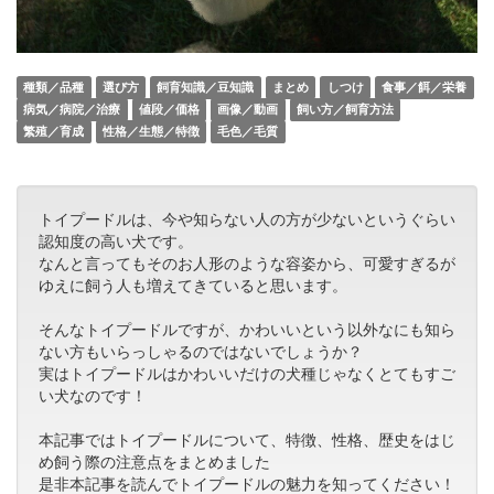
種類／品種
選び方
飼育知識／豆知識
まとめ
しつけ
食事／餌／栄養
病気／病院／治療
値段／価格
画像／動画
飼い方／飼育方法
繁殖／育成
性格／生態／特徴
毛色／毛質
トイプードルは、今や知らない人の方が少ないというぐらい
認知度の高い犬です。
なんと言ってもそのお人形のような容姿から、可愛すぎるが
ゆえに飼う人も増えてきていると思います。
そんなトイプードルですが、かわいいという以外なにも知ら
ない方もいらっしゃるのではないでしょうか？
実はトイプードルはかわいいだけの犬種じゃなくとてもすご
い犬なのです！
本記事ではトイプードルについて、特徴、性格、歴史をはじ
め飼う際の注意点をまとめました
是非本記事を読んでトイプードルの魅力を知ってください！