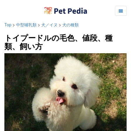
Top
>
中型哺乳類
>
犬／イヌ
>
犬の種類
トイプードルの毛色、値段、種
類、飼い方