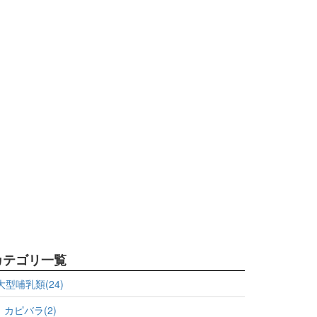
カテゴリ一覧
大型哺乳類(24)
カピバラ(2)