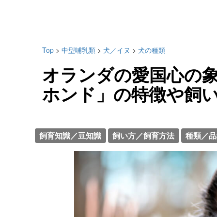
Top
>
中型哺乳類
>
犬／イヌ
>
犬の種類
オランダの愛国心の
ホンド」の特徴や飼
飼育知識／豆知識
飼い方／飼育方法
種類／品