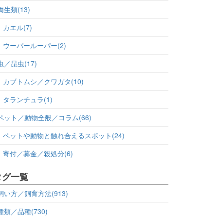
両生類(13)
カエル(7)
ウーパールーパー(2)
虫／昆虫(17)
カブトムシ／クワガタ(10)
タランチュラ(1)
ペット／動物全般／コラム(66)
ペットや動物と触れ合えるスポット(24)
寄付／募金／殺処分(6)
タグ一覧
飼い方／飼育方法(913)
種類／品種(730)