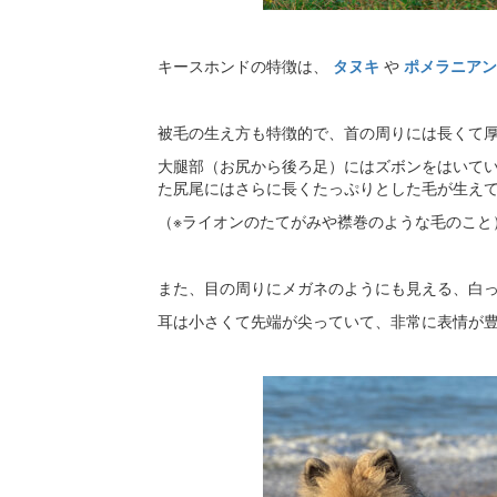
キースホンドの特徴は、
タヌキ
や
ポメラニア
被毛の生え方も特徴的で、首の周りには長くて厚
大腿部（お尻から後ろ足）にはズボンをはいて
た尻尾にはさらに長くたっぷりとした毛が生え
（※ライオンのたてがみや襟巻のような毛のこと
また、目の周りにメガネのようにも見える、白
耳は小さくて先端が尖っていて、非常に表情が