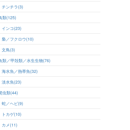
チンチラ(3)
鳥類(125)
インコ(23)
梟／フクロウ(10)
文鳥(3)
魚類／甲殻類／水生生物(76)
海水魚／熱帯魚(32)
淡水魚(23)
爬虫類(44)
蛇／ヘビ(9)
トカゲ(10)
カメ(11)