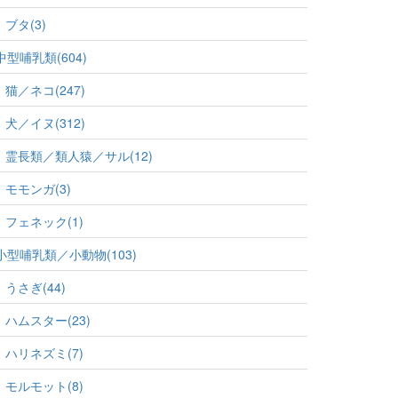
ブタ(3)
中型哺乳類(604)
猫／ネコ(247)
犬／イヌ(312)
霊長類／類人猿／サル(12)
モモンガ(3)
フェネック(1)
小型哺乳類／小動物(103)
うさぎ(44)
ハムスター(23)
ハリネズミ(7)
モルモット(8)