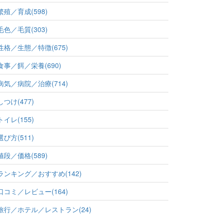
繁殖／育成(598)
毛色／毛質(303)
性格／生態／特徴(675)
食事／餌／栄養(690)
病気／病院／治療(714)
しつけ(477)
トイレ(155)
選び方(511)
値段／価格(589)
ランキング／おすすめ(142)
口コミ／レビュー(164)
旅行／ホテル／レストラン(24)