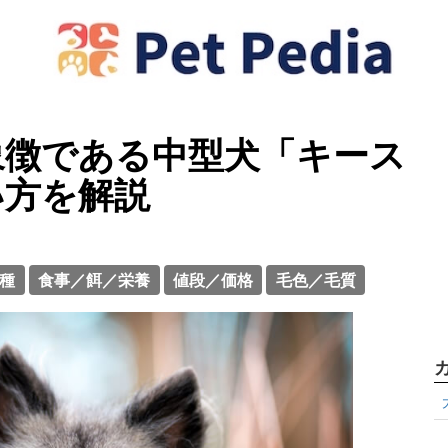
象徴である中型犬「キース
い方を解説
種
食事／餌／栄養
値段／価格
毛色／毛質