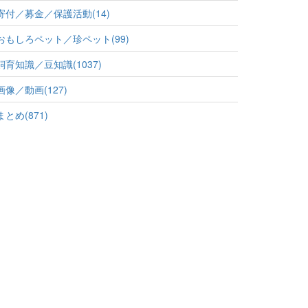
寄付／募金／保護活動(14)
おもしろペット／珍ペット(99)
飼育知識／豆知識(1037)
画像／動画(127)
まとめ(871)