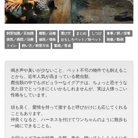
飼育知識／豆知識
種類／品種
選び方
まとめ
しつけ
食事／餌／栄養
病気／病院／治療
値段／価格
おもしろペット／珍ペット
画像／動画
トイレ
飼い方／飼育方法
繁殖／育成
鳴き声や臭いが少ないこと、ペット不可の物件でも飼えるこ
とから、近年人気が高まっている爬虫類。
爬虫類の中でもポピュラーなイグアナは、ちょっと恐そうな
見た目でとっつきにくいかもしれませんが、実は人懐っこい
性格をしています。
頭も良く、愛情を持って接すると呼びかけにも応じてくれる
こともあります。
仲良くなると、ハーネスを付けてワンちゃんのように散歩も
一緒にできることも。
今回はイグアナの特徴、生態、寿命、懐いてもらうようにす