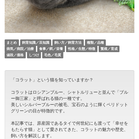
まとめ
飼育知識／豆知識
飼い方／飼育方法
種類／品種
病気／病院／治療
食事／餌／栄養
性格／生態／特徴
繁殖／育成
値段／価格
しつけ
毛色／毛質
「コラット」という猫を知っていますか？
コラットはロシアンブルー、シャトルリューと並んで「ブル
ー御三家」と呼ばれる猫の一種です。
美しいシルバーブルーの被毛、宝石のように輝くペリドット
グリーンの目が特徴的です。
本記事では、原産国であるタイで何世紀にも渡って「幸せを
もたらす猫」として愛されてきた、コラットの魅力や歴史、
飼い方を解説します。