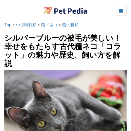
Top
>
中型哺乳類
>
猫／ネコ
>
猫の種類
シルバーブルーの被毛が美しい！
幸せをもたらす古代種ネコ「コラ
ット」の魅力や歴史、飼い方を解
説