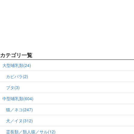
カテゴリ一覧
大型哺乳類(24)
カピバラ(2)
ブタ(3)
中型哺乳類(604)
猫／ネコ(247)
犬／イヌ(312)
霊長類／類人猿／サル(12)