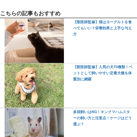
こちらの記事もおすすめ
【獣医師監修】猫はヨーグルトを食
べてもいい？栄養効果と上手な与え
方
【獣医師監修】人気の犬70種類！ペ
ットとして飼いやすい定番犬種を体
重別に網羅
多頭飼いはNG！キンクマハムスタ
ーの飼い方と注意点！ケージはどう
選ぶ？