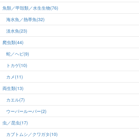
魚類／甲殻類／水生生物(76)
海水魚／熱帯魚(32)
淡水魚(23)
爬虫類(44)
蛇／ヘビ(9)
トカゲ(10)
カメ(11)
両生類(13)
カエル(7)
ウーパールーパー(2)
虫／昆虫(17)
カブトムシ／クワガタ(10)