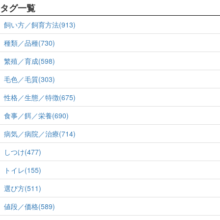
タグ一覧
飼い方／飼育方法(913)
種類／品種(730)
繁殖／育成(598)
毛色／毛質(303)
性格／生態／特徴(675)
食事／餌／栄養(690)
病気／病院／治療(714)
しつけ(477)
トイレ(155)
選び方(511)
値段／価格(589)