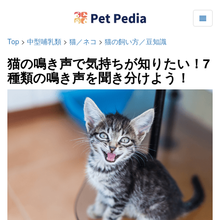
Top
>
中型哺乳類
>
猫／ネコ
>
猫の飼い方／豆知識
猫の鳴き声で気持ちが知りたい！7
種類の鳴き声を聞き分けよう！