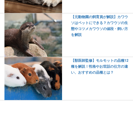
【元動物園の飼育員が解説】カワウ
ソはペットにできる？カワウソの生
態やコツメカワウソの値段・飼い方
を解説
【獣医師監修】モルモットの品種12
種を解説！性格やお世話の仕方の違
い、おすすめの品種とは？