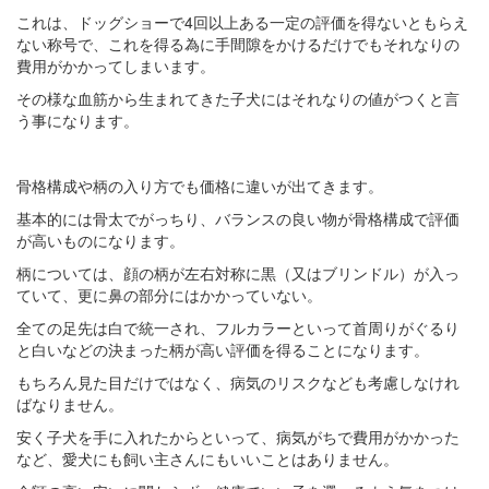
これは、ドッグショーで4回以上ある一定の評価を得ないともらえ
ない称号で、これを得る為に手間隙をかけるだけでもそれなりの
費用がかかってしまいます。
その様な血筋から生まれてきた子犬にはそれなりの値がつくと言
う事になります。
骨格構成や柄の入り方でも価格に違いが出てきます。
基本的には骨太でがっちり、バランスの良い物が骨格構成で評価
が高いものになります。
柄については、顔の柄が左右対称に黒（又はブリンドル）が入っ
ていて、更に鼻の部分にはかかっていない。
全ての足先は白で統一され、フルカラーといって首周りがぐるり
と白いなどの決まった柄が高い評価を得ることになります。
もちろん見た目だけではなく、病気のリスクなども考慮しなけれ
ばなりません。
安く子犬を手に入れたからといって、病気がちで費用がかかった
など、愛犬にも飼い主さんにもいいことはありません。