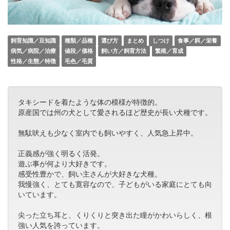
飼育知識／豆知識
種類／品種
選び方
まとめ
しつけ
食事／餌／栄養
病気／病院／治療
値段／価格
飼い方／飼育方法
繁殖／育成
性格／生態／特徴
毛色／毛質
タキシードを着たような体の模様が特徴的。
原産国では州の犬として愛されるほど歴史が長い犬種です。
無駄吠えも少なく室内でも飼いやすく、人気急上昇中。
正義感が強く明るく活発。
遊ぶ事が何より大好きです。
感受性豊かで、飼い主さんが大好きな犬種。
我慢強く、とても寛容なので、子どもがいる家庭にとても向
いています。
尖った立ち耳と、くりくりと突き出た瞳がかわいらしく、根
強い人気を誇っています。