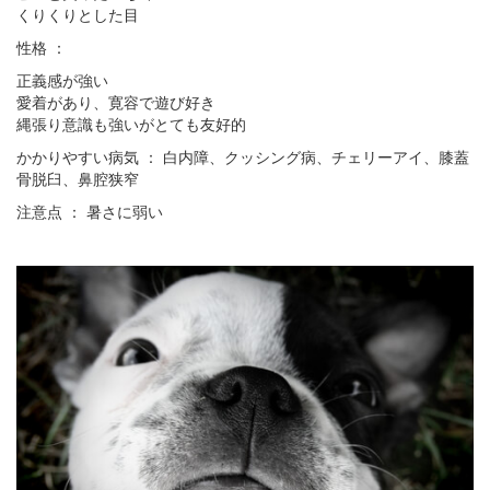
くりくりとした目
性格 ：
正義感が強い
愛着があり、寛容で遊び好き
縄張り意識も強いがとても友好的
かかりやすい病気 ： 白内障、クッシング病、チェリーアイ、膝蓋
骨脱臼、鼻腔狭窄
注意点 ： 暑さに弱い