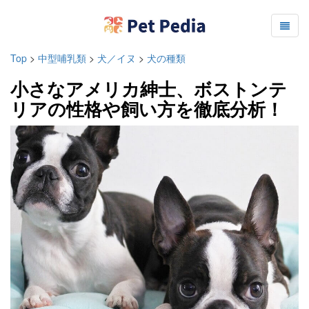
Top
>
中型哺乳類
>
犬／イヌ
>
犬の種類
小さなアメリカ紳士、ボストンテ
リアの性格や飼い方を徹底分析！