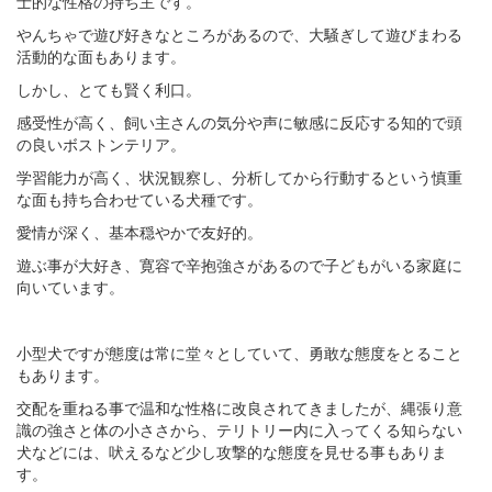
士的な性格の持ち主です。
やんちゃで遊び好きなところがあるので、大騒ぎして遊びまわる
活動的な面もあります。
しかし、とても賢く利口。
感受性が高く、飼い主さんの気分や声に敏感に反応する知的で頭
の良いボストンテリア。
学習能力が高く、状況観察し、分析してから行動するという慎重
な面も持ち合わせている犬種です。
愛情が深く、基本穏やかで友好的。
遊ぶ事が大好き、寛容で辛抱強さがあるので子どもがいる家庭に
向いています。
小型犬ですが態度は常に堂々としていて、勇敢な態度をとること
もあります。
交配を重ねる事で温和な性格に改良されてきましたが、縄張り意
識の強さと体の小ささから、テリトリー内に入ってくる知らない
犬などには、吠えるなど少し攻撃的な態度を見せる事もありま
す。