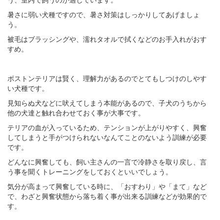
暑さに弱い犬種ですので、暑さ対策はしっかりしてあげましょ
う。
被毛はブラッシングや、濡れタオルで拭くなどのお手入れがおす
すめ。
ボストンテリアは賢く、理解力があるのでとてもしつけのしやす
い犬種です。
見知らぬ犬などに吠えてしまう本能があるので、子犬のうちから
他の犬達と触れ合わせておく事が大事です。
テリアの血が入っているため、テンションが上がりやすく、興奮
してしまうと手がつけられないなんてことのないよう訓練が必要
です。
どんなに興奮しても、飼い主さんの一言で冷静さを取り戻し、言
う事を聞くトレーニングをしておくといいでしょう。
気分が高まって興奮している時に、「おすわり」や「まて」など
で、わざと興奮状態から落ち着く事が出来る訓練などが効果的で
す。