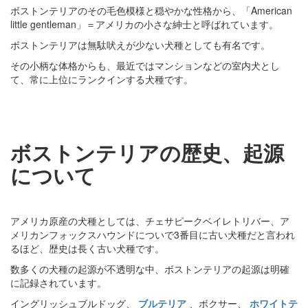
ボストンテリアのその毛色模様と穏やかな性格から、「American
little gentleman」＝アメリカの小さな紳士と呼ばれています。
ボストンテリアは無駄吠えが少ない犬種としても有名です。
その小柄な体格からも、最近ではマンションなどの室内犬とし
て、常に上位にランクインする犬種です。
ボストンテリアの歴史、起源
について
アメリカ原産の犬種としては、チェサピークベイレトリバー、ア
メリカンフォックスハウンドについで3番目に古い犬種だと言われ
るほど、歴史は長く古い犬種です。
数多くの犬種の起源が不透明な中、ボストンテリアの起源は明確
に記録されています。
イングリッシュブルドッグ、
ブルテリア
、ボクサー、
ホワイトテ