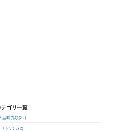
カテゴリ一覧
大型哺乳類(24)
カピバラ(2)