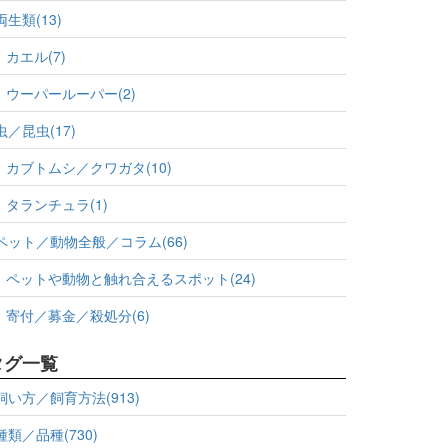
両生類(13)
カエル(7)
ウーパールーパー(2)
虫／昆虫(17)
カブトムシ／クワガタ(10)
タランチュラ(1)
ペット／動物全般／コラム(66)
ペットや動物と触れ合えるスポット(24)
寄付／募金／殺処分(6)
タグ一覧
飼い方／飼育方法(913)
種類／品種(730)