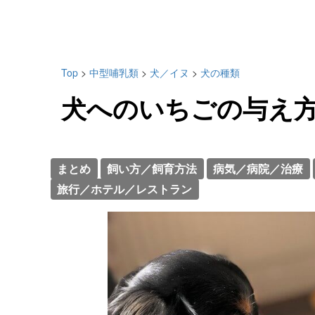
Top
>
中型哺乳類
>
犬／イヌ
>
犬の種類
犬へのいちごの与え
まとめ
飼い方／飼育方法
病気／病院／治療
旅行／ホテル／レストラン