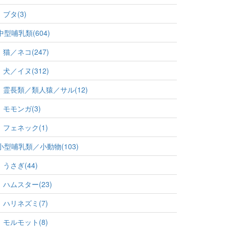
ブタ(3)
中型哺乳類(604)
猫／ネコ(247)
犬／イヌ(312)
霊長類／類人猿／サル(12)
モモンガ(3)
フェネック(1)
小型哺乳類／小動物(103)
うさぎ(44)
ハムスター(23)
ハリネズミ(7)
モルモット(8)