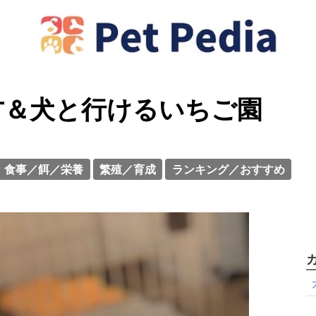
方＆犬と行けるいちご園
食事／餌／栄養
繁殖／育成
ランキング／おすすめ