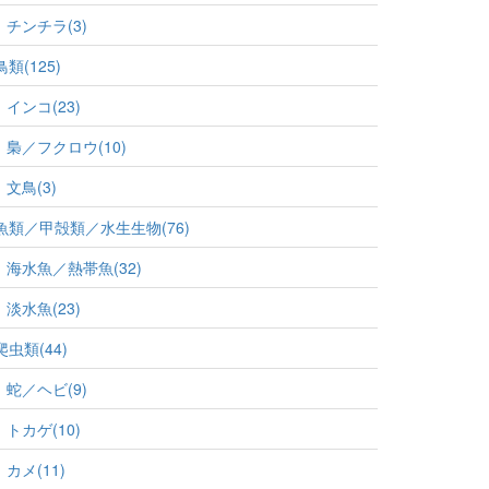
チンチラ(3)
鳥類(125)
インコ(23)
梟／フクロウ(10)
文鳥(3)
魚類／甲殻類／水生生物(76)
海水魚／熱帯魚(32)
淡水魚(23)
爬虫類(44)
蛇／ヘビ(9)
トカゲ(10)
カメ(11)