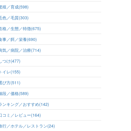
繁殖／育成(598)
毛色／毛質(303)
性格／生態／特徴(675)
食事／餌／栄養(690)
病気／病院／治療(714)
しつけ(477)
トイレ(155)
選び方(511)
値段／価格(589)
ランキング／おすすめ(142)
口コミ／レビュー(164)
旅行／ホテル／レストラン(24)