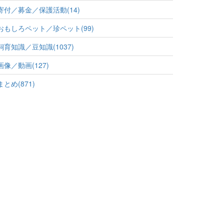
寄付／募金／保護活動(14)
おもしろペット／珍ペット(99)
飼育知識／豆知識(1037)
画像／動画(127)
まとめ(871)