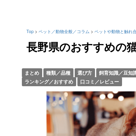
Top
>
ペット／動物全般／コラム
>
ペットや動物と触れ
長野県のおすすめの猫
まとめ
種類／品種
選び方
飼育知識／豆知
ランキング／おすすめ
口コミ／レビュー