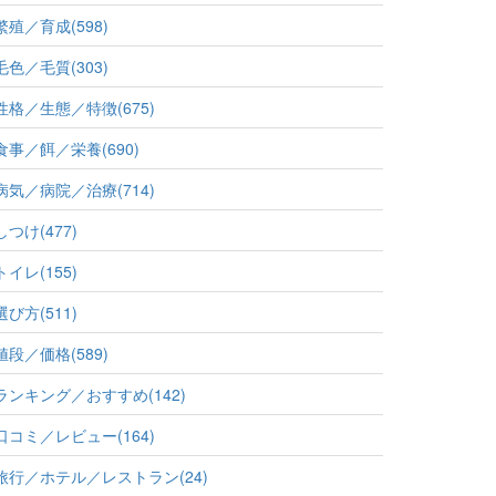
繁殖／育成(598)
毛色／毛質(303)
性格／生態／特徴(675)
食事／餌／栄養(690)
病気／病院／治療(714)
しつけ(477)
トイレ(155)
選び方(511)
値段／価格(589)
ランキング／おすすめ(142)
口コミ／レビュー(164)
旅行／ホテル／レストラン(24)