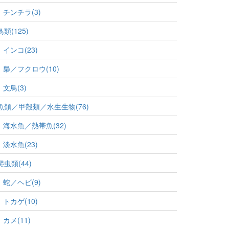
チンチラ(3)
鳥類(125)
インコ(23)
梟／フクロウ(10)
文鳥(3)
魚類／甲殻類／水生生物(76)
海水魚／熱帯魚(32)
淡水魚(23)
爬虫類(44)
蛇／ヘビ(9)
トカゲ(10)
カメ(11)