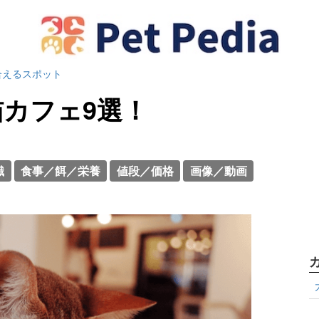
合えるスポット
カフェ9選！
識
食事／餌／栄養
値段／価格
画像／動画