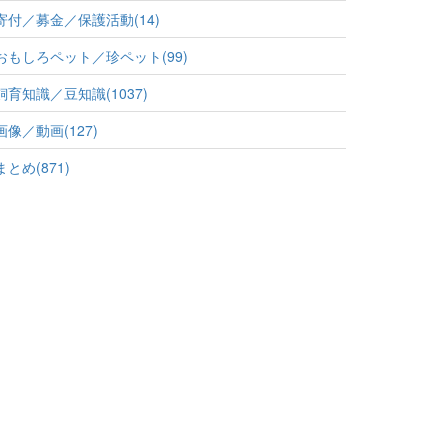
寄付／募金／保護活動(14)
おもしろペット／珍ペット(99)
飼育知識／豆知識(1037)
画像／動画(127)
まとめ(871)