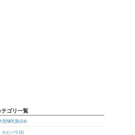
カテゴリ一覧
大型哺乳類(24)
カピバラ(2)