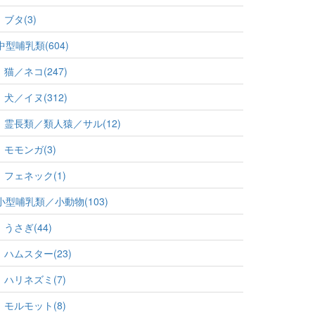
ブタ(3)
中型哺乳類(604)
猫／ネコ(247)
犬／イヌ(312)
霊長類／類人猿／サル(12)
モモンガ(3)
フェネック(1)
小型哺乳類／小動物(103)
うさぎ(44)
ハムスター(23)
ハリネズミ(7)
モルモット(8)