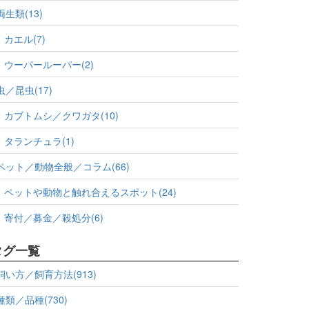
両生類(13)
カエル(7)
ウーパールーパー(2)
虫／昆虫(17)
カブトムシ／クワガタ(10)
タランチュラ(1)
ペット／動物全般／コラム(66)
ペットや動物と触れ合えるスポット(24)
寄付／募金／殺処分(6)
タグ一覧
飼い方／飼育方法(913)
種類／品種(730)