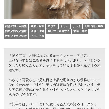
飼育知識／豆知識
種類／品種
選び方
まとめ
しつけ
食事／餌／栄養
病気／病院／治療
値段／価格
飼い方／飼育方法
繁殖／育成
性格／生態／特徴
毛色／毛質
「動く宝石」と呼ばれているヨークシャー・テリア。
上品な毛並みは見る者を魅了する美しさがあり、トリミング
をしたり結んだりとオシャレをしている子も多く見かける犬
種です。
小さくて可愛らしい見た目と上品な毛並みから優雅なイメー
ジが持たれがちですが、実は勇猛果敢な性格であったり、テ
リア気質で警戒心から吠えやすかったりといったギャップが
あるのも特徴です。
本記事では、ペットとして変わらぬ人気を誇るヨークシャ
ー・テリアの魅力をはじめ、歴史や特徴、しつけの仕方、か