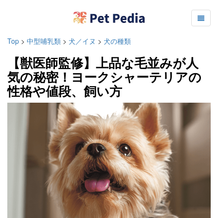
Top
>
中型哺乳類
>
犬／イヌ
>
犬の種類
【獣医師監修】上品な毛並みが人
気の秘密！ヨークシャーテリアの
性格や値段、飼い方