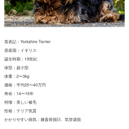
英表記：Yorkshire Terrier
原産国：イギリス
誕生時期：19世紀
体型：超小型
体重：2〜3kg
価格：平均25〜40万円
寿命：14〜16年
特徴：美しい被毛
性格：テリア気質
かかりやすい病気：膝蓋骨脱臼、気管虚脱