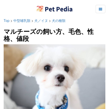
Top
>
中型哺乳類
>
犬／イヌ
>
犬の種類
マルチーズの飼い方、毛色、性
格、値段