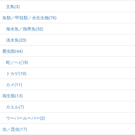
文鳥(3)
魚類／甲殻類／水生生物(76)
海水魚／熱帯魚(32)
淡水魚(23)
爬虫類(44)
蛇／ヘビ(9)
トカゲ(10)
カメ(11)
両生類(13)
カエル(7)
ウーパールーパー(2)
虫／昆虫(17)