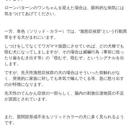
ローンパターンのワンちゃんを迎えた場合は、眼科的な病気には
気をつけてあげてください。
一方、単色（ソリッド・カラー）では、“激怒症候群”という行動異
常をする犬がまれにいます。
しつけをしてなくてワガママ放題にさせていれば、どの犬種でも
咬む犬になってしましますが、その場合は威嚇行為（事前に唸っ
たり歯をむき出す等）の「咬むぞ、咬むぞ」というシグナルを出
します。
ですが、先天性激怒症候群の犬の場合はそういった前触れがな
く、突発的に家族に対しても本気で噛んでくる等、急に怒り出す
のが特徴になります。
先天性のてんかん症状の一部らしく、脳内の刺激伝達物質の不足
が原因とされています。
また、股関節形成不全もソリッドカラーの犬に多く見られるよう
です。