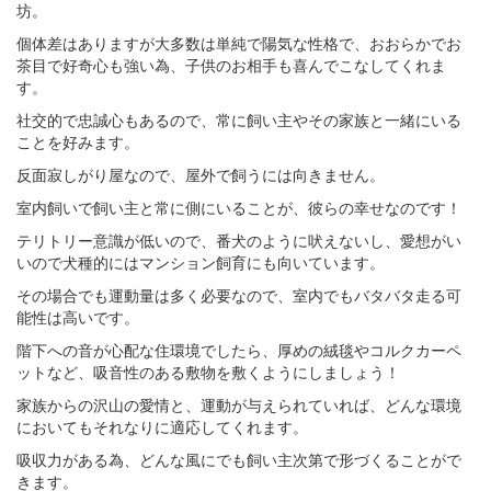
坊。
個体差はありますが大多数は単純で陽気な性格で、おおらかでお
茶目で好奇心も強い為、子供のお相手も喜んでこなしてくれま
す。
社交的で忠誠心もあるので、常に飼い主やその家族と一緒にいる
ことを好みます。
反面寂しがり屋なので、屋外で飼うには向きません。
室内飼いで飼い主と常に側にいることが、彼らの幸せなのです！
テリトリー意識が低いので、番犬のように吠えないし、愛想がい
いので犬種的にはマンション飼育にも向いています。
その場合でも運動量は多く必要なので、室内でもバタバタ走る可
能性は高いです。
階下への音が心配な住環境でしたら、厚めの絨毯やコルクカーペ
ットなど、吸音性のある敷物を敷くようにしましょう！
家族からの沢山の愛情と、運動が与えられていれば、どんな環境
においてもそれなりに適応してくれます。
吸収力がある為、どんな風にでも飼い主次第で形づくることがで
きます。