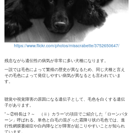
https://www.flickr.com/photos/misscrabette/3752650647/
残念ながら遺伝性の病気が非常に多い犬種になります。
一説では毛色によって繁殖の歴史が異なるため、同じ犬種と言え
その毛色によって発症しやすい病気が異なるとも言われていま
す。
聴覚や視覚障害の原因になる遺伝子として、毛色を白くする遺伝
子があります。
”～②特長は？～ （ⅱ）カラー”の項目でご紹介した「ローンパタ
ーン」呼ばれる、単色と白毛の混ざった霜降り状の毛色では、進
行性網膜萎縮症や白内障などが障害が起こりやすいことが知られ
ています。