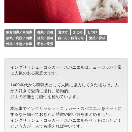
飼育知識／豆知識
種類／品種
選び方
まとめ
しつけ
病気／病院／治療
値段／価格
飼い方／飼育方法
繁殖／育成
性格／生態／特徴
毛色／毛質
イングリッシュ・コッカー・スパニエルは、ヨーロッパ非常
に人気のある家庭犬です。
1400年代から狩猟犬として人間に協力してきた彼らは、人
が大好きで愛情に溢れ、活動的。
沢山の才能と可能性を秘めています。
本記事でイングリッシュ・コッカー・スパニエルをペットに
するなら知っておきたい特徴や飼い方をまとめました。
イングリッシュ・コッカー・スパニエルをペットにしたい！
という方が一人でも増えれば幸いです。