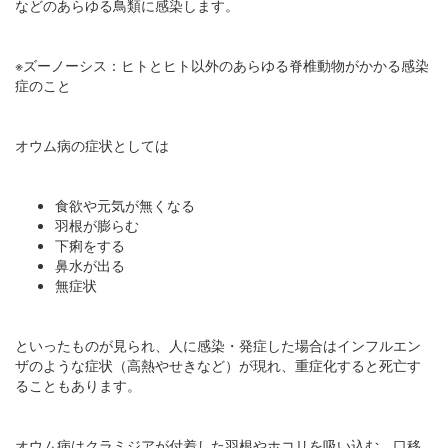
などのあらゆる鳥類に感染します。
※ズーノーシス：ヒトとヒト以外のあらゆる脊椎動物がかかる感染
症のこと
オウム病の症状としては
食欲や元気が無くなる
羽根が膨らむ
下痢をする
鼻水が出る
無症状
といったものが見られ、人に感染・発症した場合はインフルエン
ザのような症状（高熱やせきなど）が現れ、重症化すると死亡す
ることもあります。
オウム病はクラミジアが付着した羽根やホコリを吸い込む、口移