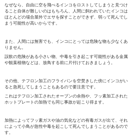
なぜなら、自由に空を飛べるインコをロストしてしまうと見つけ
ること自体が難しいのはもちろん、人間に飼われていたインコは
ほとんどの場合屋外でエサを探すことができず、弱って死んでし
まう可能性が高いからです。
また、人間には無害でも、インコにとっては危険な物も少なくあ
りません。
誤飲の危険がある小さい物、中毒を引き起こす可能性がある金属
や観葉植物などは、放鳥する前に片付けておきましょう。
その他、テフロン加工のフライパンを空焚きした傍にインコがい
ると急死してしまうこともあるので要注意です。
これはテフロン加工されたオーブンの余熱や、フッ素加工された
ホットプレートの加熱でも同じ事故が起こり得ます。
加熱によってフッ素ガスや油の気化などの有毒ガスが出て、それ
によって小鳥が急性中毒を起こして死んでしまうことがあるので
す。