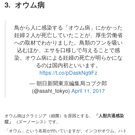
3.
オウム病
鳥から人に感染する「オウム病」にかかった
妊婦２人が死亡していたことが、厚生労働省
への取材でわかりました。鳥類のフンを吸い
込むほか、エサを口移しで与えることで感
染。オウム病による妊婦の死亡が明らかにな
るのは国内初といいます。
https://t.co/pDaskNg9Fz
— 朝日新聞東京編集局コブク郎
(@asahi_tokyo)
April 11, 2017
オウム病はクラミジア（細菌）を原因とする、
「人獣共通感染
症」
（ズーノーシス）です。
「オウム」という名前が付いていますが、インコやオウム、ハト