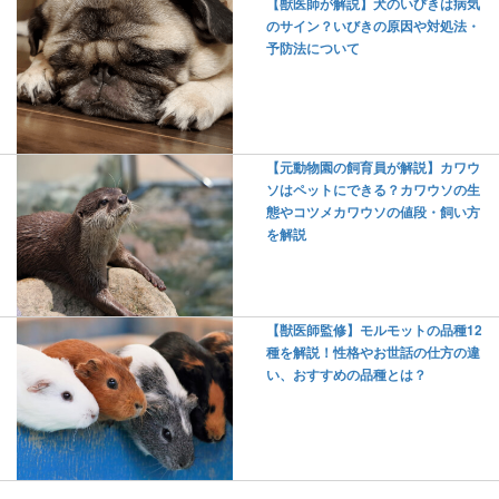
【獣医師が解説】犬のいびきは病気
のサイン？いびきの原因や対処法・
予防法について
【元動物園の飼育員が解説】カワウ
ソはペットにできる？カワウソの生
態やコツメカワウソの値段・飼い方
を解説
【獣医師監修】モルモットの品種12
種を解説！性格やお世話の仕方の違
い、おすすめの品種とは？