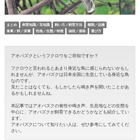
まとめ
飼育知識／豆知識
飼い方／飼育方法
種類／品種
食事／餌／栄養
性格／生態／特徴
値段／価格
選び方
アオバズクというフクロウをご存知ですか？
フクロウと言われるとあまり身近な鳥に感じられないかもし
れませんが、アオバズクは日本全国に生息している身近な鳥
なのです。
見たことはなくても、もしかしたら鳴き声を聞いたことがあ
るかもしれませんね。
本記事ではアオバズクの食性や鳴き声、生息地などの生態を
中心に、アオバズクが飼育できるかどうかなども紹介してい
ます。
アオバズクについて知りたい人は、ぜひ参考にしてみてくだ
さい。