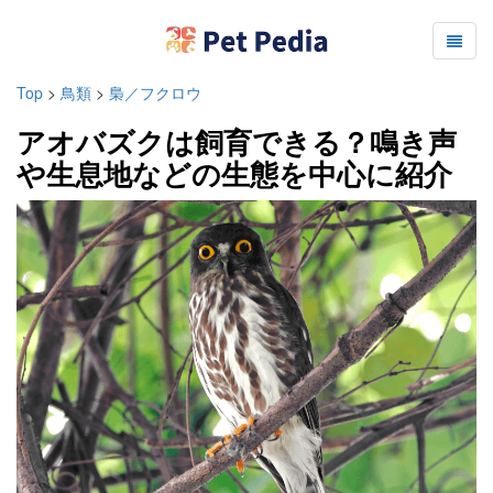
Top
>
鳥類
>
梟／フクロウ
アオバズクは飼育できる？鳴き声
や生息地などの生態を中心に紹介