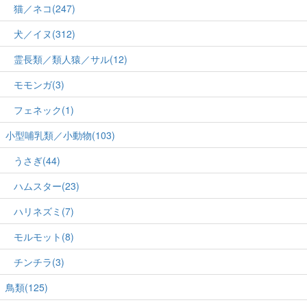
猫／ネコ(247)
犬／イヌ(312)
霊長類／類人猿／サル(12)
モモンガ(3)
フェネック(1)
小型哺乳類／小動物(103)
うさぎ(44)
ハムスター(23)
ハリネズミ(7)
モルモット(8)
チンチラ(3)
鳥類(125)