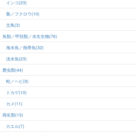
インコ(23)
梟／フクロウ(10)
文鳥(3)
魚類／甲殻類／水生生物(76)
海水魚／熱帯魚(32)
淡水魚(23)
爬虫類(44)
蛇／ヘビ(9)
トカゲ(10)
カメ(11)
両生類(13)
カエル(7)