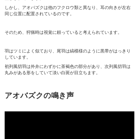
しかし、アオバズクは他のフクロウ類と異なり、耳の向きが左右
同じ位置に配置されているのです。
そのため、狩猟時は視覚に頼っていると考えられています。
羽はツミによく似ており、尾羽は縞模様のように黒帯がはっきり
しています。
初列風切羽は外弁にわずかに茶褐色の部分があり、次列風切羽は
丸みがある形をしていて淡い白斑が目立ちます。
アオバズクの鳴き声