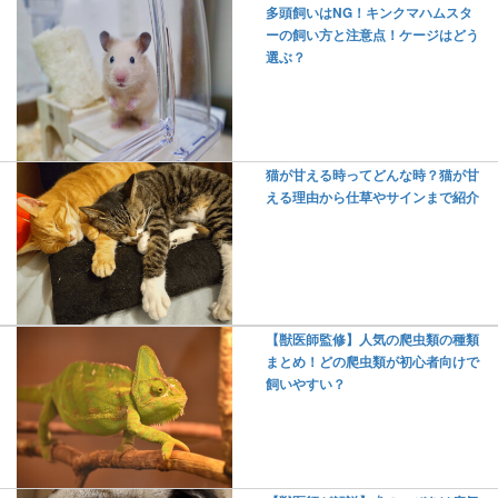
多頭飼いはNG！キンクマハムスタ
ーの飼い方と注意点！ケージはどう
選ぶ？
猫が甘える時ってどんな時？猫が甘
える理由から仕草やサインまで紹介
【獣医師監修】人気の爬虫類の種類
まとめ！どの爬虫類が初心者向けで
飼いやすい？