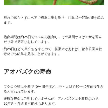
群れで暮らさずにペアで樹洞に巣を作り、1回に2〜5個の卵を産み
ます。
抱卵期間は約25日でメスのみ抱卵し、その期間オスはエサを運ん
だり外で見張りをしています。
約28日ほどで巣立ちをするので、営巣木があれば、都市公園や社
寺林でも幼鳥を見ることができます。
アオバズクの寿命
フクロウ類は小型で10〜15年ほど、中・大型で30〜40年前後生き
ると言われています。
正確な寿命は判明していませんが、アオバズクは中型種なので、
30年近く生きる可能性もあります。