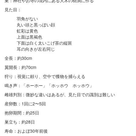
巣：神社やお寺の境内にある大木の樹洞に作る
見た目：
羽角がない
丸い頭と黒っぽい顔
虹彩は黄色
上面は黒褐色
下面は白く太いこげ茶の縦斑
耳の向きが左右同じ
全長：約30cm
翼開長：約70cm
狩り：視覚に頼り、空中で獲物を捕らえる
鳴き声：「ホーホー」「ホッホウ ホッホウ」
雌雄判別：微妙な違いはあるが、見た目での識別は難しい
産卵数：1回に2〜5回
抱卵期間：約25日
巣立ち：約28日
寿命：およぼ30年前後