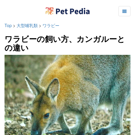
Top
>
大型哺乳類
>
ワラビー
ワラビーの飼い方、カンガルーと
の違い