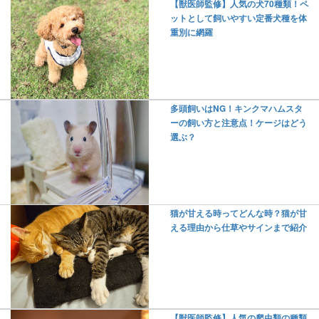
【獣医師監修】人気の犬70種類！ペ
ットとして飼いやすい定番犬種を体
重別に網羅
多頭飼いはNG！キンクマハムスタ
ーの飼い方と注意点！ケージはどう
選ぶ？
猫が甘える時ってどんな時？猫が甘
える理由から仕草やサインまで紹介
【獣医師監修】人気の爬虫類の種類