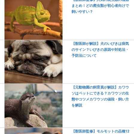
まとめ！どの爬虫類が初心者向けで
飼いやすい？
【獣医師が解説】犬のいびきは病気
のサイン？いびきの原因や対処法・
予防法について
【元動物園の飼育員が解説】カワウ
ソはペットにできる？カワウソの生
態やコツメカワウソの値段・飼い方
を解説
【獣医師監修】モルモットの品種12