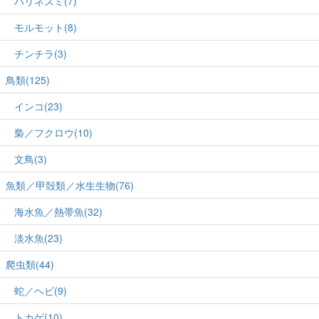
ハリネズミ(7)
モルモット(8)
チンチラ(3)
鳥類(125)
インコ(23)
梟／フクロウ(10)
文鳥(3)
魚類／甲殻類／水生生物(76)
海水魚／熱帯魚(32)
淡水魚(23)
爬虫類(44)
蛇／ヘビ(9)
トカゲ(10)