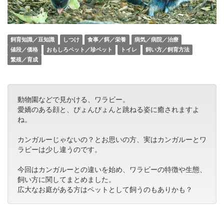
飼育知識／豆知識
しつけ
食事／餌／栄養
病気／病院／治療
値段／価格
おもしろペット／珍ペット
トイレ
飼い方／飼育方法
繁殖／育成
動物園などで見かける、ワラビー。
愛嬌のある顔と、ぴょんぴょんと跳ねる姿に癒されますよ
ね。
カンガルーじゃないの？とお思いの方、実はカンガルーとワ
ラビーは少し違うのです。
今回はカンガルーとの違いを始め、ワラビーの特徴や生態、
飼い方に関してまとめました。
広大なお庭がある方はペットとして飼うのもありかも？