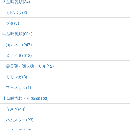
大型哺乳類(24)
カピバラ(2)
ブタ(3)
中型哺乳類(604)
猫／ネコ(247)
犬／イヌ(312)
霊長類／類人猿／サル(12)
モモンガ(3)
フェネック(1)
小型哺乳類／小動物(103)
うさぎ(44)
ハムスター(23)