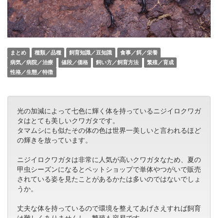
まとめ
種類／品種
飼育知識／豆知識
食事／餌／栄養
病気／病院／治療
値段／価格
飼い方／飼育方法
繁殖／育成
性格／生態／特徴
光の加減によって七色に輝く体を持っているニジイロクワガ
タはとても美しいクワガタです。
タマムシにも似たその体の色は世界一美しいと言われるほど
の輝きを放っています。
ニジイロクワガタは非常に人気が高いクワガタなため、夏の
甲虫シーズンになるとペットショップで単体やつがいで販売
されている姿を見たことがあるかたは多いのではないでしょ
うか。
丈夫な体を持っているので環境を整えてあげさえすれば飼育
は難しくありませんし、繁殖も容易です。