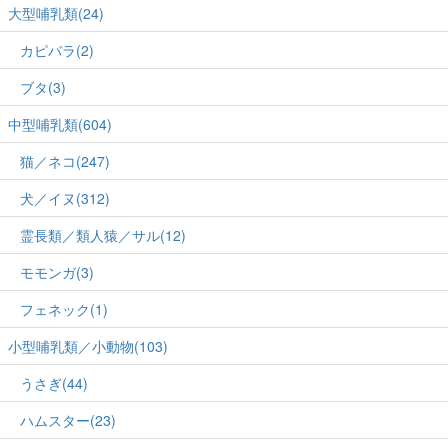
大型哺乳類(24)
カピバラ(2)
ブタ(3)
中型哺乳類(604)
猫／ネコ(247)
犬／イヌ(312)
霊長類／類人猿／サル(12)
モモンガ(3)
フェネック(1)
小型哺乳類／小動物(103)
うさぎ(44)
ハムスター(23)