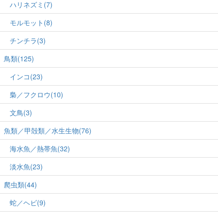
ハリネズミ(7)
モルモット(8)
チンチラ(3)
鳥類(125)
インコ(23)
梟／フクロウ(10)
文鳥(3)
魚類／甲殻類／水生生物(76)
海水魚／熱帯魚(32)
淡水魚(23)
爬虫類(44)
蛇／ヘビ(9)