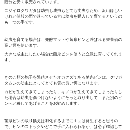
随分と安く販売されています。
ニジイロクワガタは幼虫も成虫もとても丈夫なため、沢山ほしい
けれど値段の面で迷っている方は幼虫を購入して育てるというの
も一つの手です。
幼虫を育てる場合は、発酵マットや菌糸ビンと呼ばれる栄養価の
高い餌を使います。
大きな成虫にしたい場合は菌糸ビンを使うと立派に育ってくれま
す。
きのこ類の胞子を繁殖させたオガクズである菌糸ビンは、クワガ
タムシの幼虫にとってとても質の良い餌になります。
カビが生えてきてしまったり、キノコが生えてきてしまったりし
た場合は幼虫を傷つけないようにそっと取り出して、また別のビ
ンへと移してあげることをお勧めします。
菌糸ビンの取り換えは羽化するまでに１回は発生すると思うの
で、ビンのストックやどこで手に入れられるか、は必ず確認して