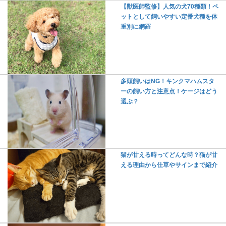
【獣医師監修】人気の犬70種類！ペ
ットとして飼いやすい定番犬種を体
重別に網羅
多頭飼いはNG！キンクマハムスタ
ーの飼い方と注意点！ケージはどう
選ぶ？
猫が甘える時ってどんな時？猫が甘
える理由から仕草やサインまで紹介