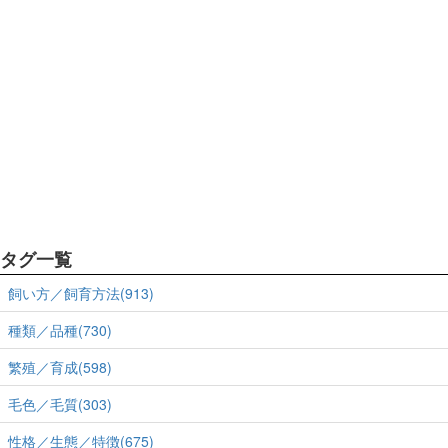
タグ一覧
飼い方／飼育方法(913)
種類／品種(730)
繁殖／育成(598)
毛色／毛質(303)
性格／生態／特徴(675)