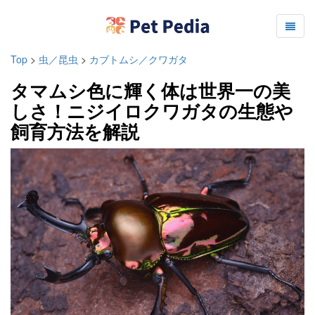
Top
>
虫／昆虫
>
カブトムシ／クワガタ
タマムシ色に輝く体は世界一の美
しさ！ニジイロクワガタの生態や
飼育方法を解説