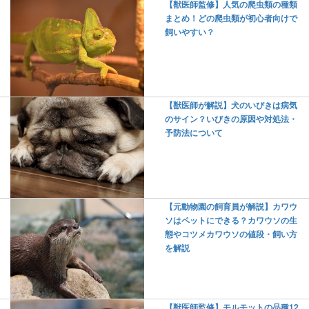
【獣医師監修】人気の爬虫類の種類
まとめ！どの爬虫類が初心者向けで
飼いやすい？
【獣医師が解説】犬のいびきは病気
のサイン？いびきの原因や対処法・
予防法について
【元動物園の飼育員が解説】カワウ
ソはペットにできる？カワウソの生
態やコツメカワウソの値段・飼い方
を解説
【獣医師監修】モルモットの品種12