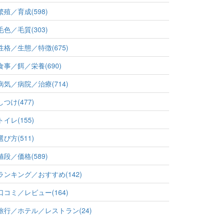
繁殖／育成(598)
毛色／毛質(303)
性格／生態／特徴(675)
食事／餌／栄養(690)
病気／病院／治療(714)
しつけ(477)
トイレ(155)
選び方(511)
値段／価格(589)
ランキング／おすすめ(142)
口コミ／レビュー(164)
旅行／ホテル／レストラン(24)