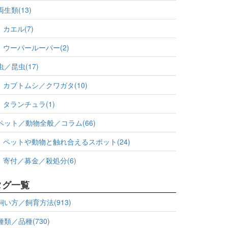
両生類(13)
カエル(7)
ウーパールーパー(2)
虫／昆虫(17)
カブトムシ／クワガタ(10)
タランチュラ(1)
ペット／動物全般／コラム(66)
ペットや動物と触れ合えるスポット(24)
寄付／募金／殺処分(6)
タグ一覧
飼い方／飼育方法(913)
種類／品種(730)