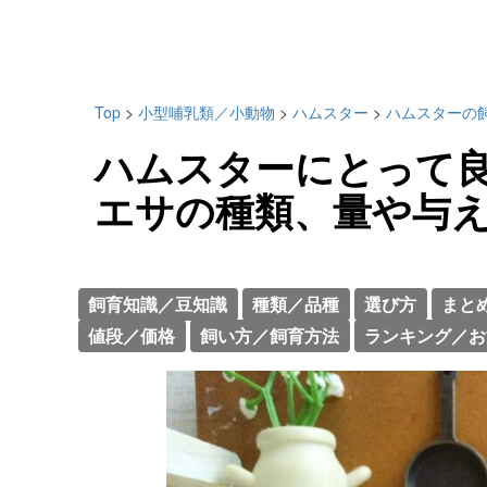
Top
>
小型哺乳類／小動物
>
ハムスター
>
ハムスターの
ハムスターにとって
エサの種類、量や与
飼育知識／豆知識
種類／品種
選び方
まと
値段／価格
飼い方／飼育方法
ランキング／お