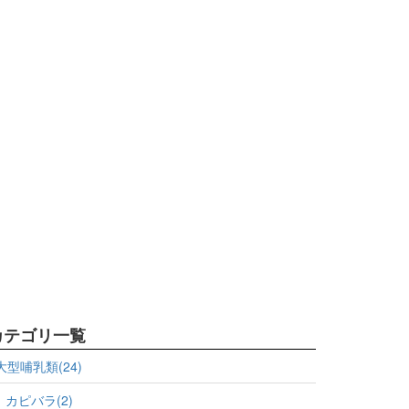
カテゴリ一覧
大型哺乳類(24)
カピバラ(2)