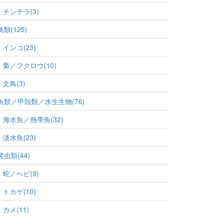
チンチラ(3)
鳥類(125)
インコ(23)
梟／フクロウ(10)
文鳥(3)
魚類／甲殻類／水生生物(76)
海水魚／熱帯魚(32)
淡水魚(23)
爬虫類(44)
蛇／ヘビ(9)
トカゲ(10)
カメ(11)