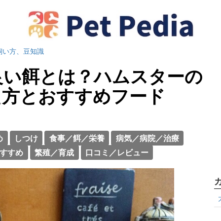
飼い方、豆知識
良い餌とは？ハムスターの
え方とおすすめフード
め
しつけ
食事／餌／栄養
病気／病院／治療
すすめ
繁殖／育成
口コミ／レビュー