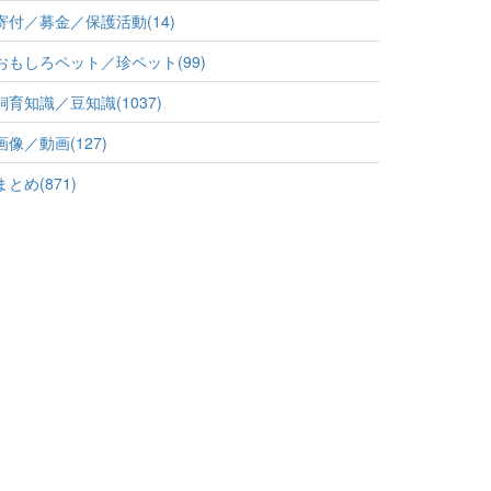
寄付／募金／保護活動(14)
おもしろペット／珍ペット(99)
飼育知識／豆知識(1037)
画像／動画(127)
まとめ(871)