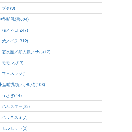
ブタ(3)
中型哺乳類(604)
猫／ネコ(247)
犬／イヌ(312)
霊長類／類人猿／サル(12)
モモンガ(3)
フェネック(1)
小型哺乳類／小動物(103)
うさぎ(44)
ハムスター(23)
ハリネズミ(7)
モルモット(8)