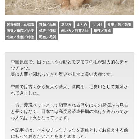
飼育知識／豆知識
種類／品種
選び方
まとめ
しつけ
食事／餌／栄養
病気／病院／治療
値段／価格
飼い方／飼育方法
繁殖／育成
性格／生態／特徴
毛色／毛質
中国原産で、困ったような顔とモフモフの毛が魅力的なチャ
ウチャウ。
実は人間と関わってきた歴史が非常に長い犬種です。
中国では古くから猟犬や番犬、食肉用、毛皮用として繁殖さ
れてきました。
一方、愛玩ペットとして飼育される歴史はその起源から見る
と長くはなく、日本では高度経済成長期の流行が終わってか
ら人気は下火となっています。
本記事では、そんなチャウチャウを家族としてお迎えする前
に知っておきたいことをまとめました。