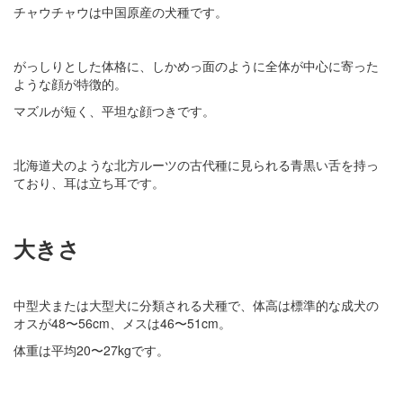
チャウチャウは中国原産の犬種です。
がっしりとした体格に、しかめっ面のように全体が中心に寄った
ような顔が特徴的。
マズルが短く、平坦な顔つきです。
北海道犬のような北方ルーツの古代種に見られる青黒い舌を持っ
ており、耳は立ち耳です。
大きさ
中型犬または大型犬に分類される犬種で、体高は標準的な成犬の
オスが48〜56cm、メスは46〜51cm。
体重は平均20〜27kgです。