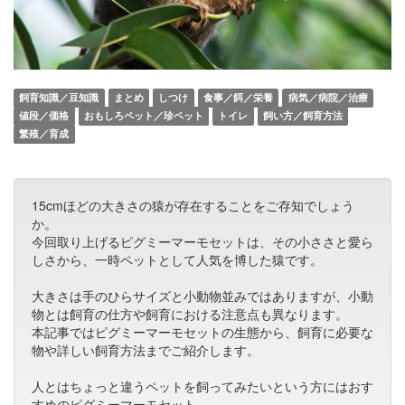
飼育知識／豆知識
まとめ
しつけ
食事／餌／栄養
病気／病院／治療
値段／価格
おもしろペット／珍ペット
トイレ
飼い方／飼育方法
繁殖／育成
15cmほどの大きさの猿が存在することをご存知でしょう
か。
今回取り上げるピグミーマーモセットは、その小ささと愛ら
しさから、一時ペットとして人気を博した猿です。
大きさは手のひらサイズと小動物並みではありますが、小動
物とは飼育の仕方や飼育における注意点も異なります。
本記事ではピグミーマーモセットの生態から、飼育に必要な
物や詳しい飼育方法までご紹介します。
人とはちょっと違うペットを飼ってみたいという方にはおす
すめのピグミーマーモセット。