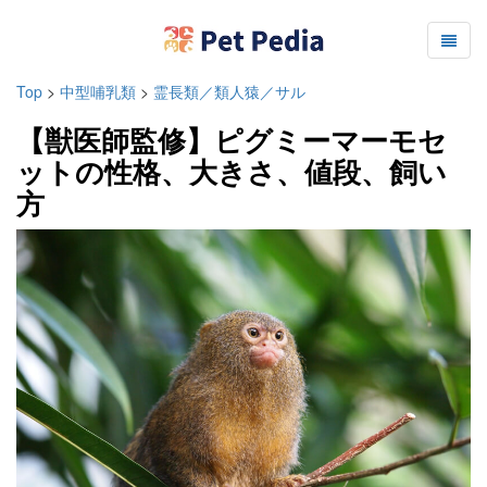
Top
>
中型哺乳類
>
霊長類／類人猿／サル
【獣医師監修】ピグミーマーモセ
ットの性格、大きさ、値段、飼い
方