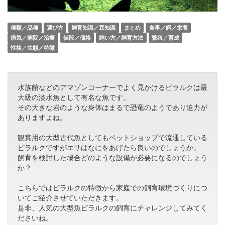
種類／品種
選び方
飼育知識／豆知識
まとめ
食事／餌／栄養
病気／病院／治療
値段／価格
飼い方／飼育方法
繁殖／育成
性格／生態／特徴
水族館などのアマゾンコーナーでよく見かけるピラルクは最
大級の淡水魚として有名な魚です。
その大きな岩のような身体はまるで恐竜のようであり迫力が
ありますよね。
観賞用の大型古代魚としてもペットショップで流通している
ピラルクですがエサはなにをあげたら良いのでしょうか。
飼育を検討した場合どのような設備が必要になるのでしょう
か？
こちらではピラルクの特徴から家庭での飼育環境づくりにつ
いてご紹介させていただきます。
是非、人気の大型魚ピラルクの飼育にチャレンジしてみてく
ださいね。