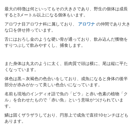
最大の特徴は何といってもその大きさであり、野生の個体は成長
すると3メートル以上になる個体もいます。
アロワナ目アロワナ科に属しており、
アロワナ
の仲間であり大き
な口を併せ持っています。
舌にはおろし金のような硬い骨が通っており、飲み込んだ獲物を
すりつぶして飲みやすくし、捕食します。
また身体は丸太のように太く、筋肉質で頭は横に、尾は縦に平た
くなっています。
体色は黒～灰褐色の色合いをしており、成魚になると身体の後半
部分が赤みがかって美しい色合いになっています。
名前も現地のインディオ語で魚の「ピラ」と赤い色素の植物「ク
ル」を合わせたもので「赤い魚」という意味がつけられていま
す。
鱗は固くザラザラしており、円形上で成魚で直径10センチほども
あります。