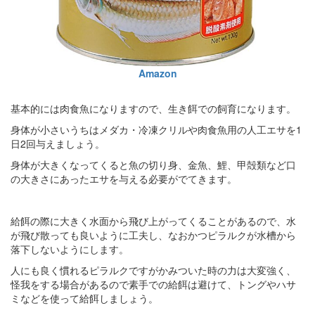
Amazon
基本的には肉食魚になりますので、生き餌での飼育になります。
身体が小さいうちはメダカ・冷凍クリルや肉食魚用の人工エサを1
日2回与えましょう。
身体が大きくなってくると魚の切り身、金魚、鯉、甲殻類など口
の大きさにあったエサを与える必要がでてきます。
給餌の際に大きく水面から飛び上がってくることがあるので、水
が飛び散っても良いように工夫し、なおかつピラルクが水槽から
落下しないようにします。
人にも良く慣れるピラルクですがかみついた時の力は大変強く、
怪我をする場合があるので素手での給餌は避けて、トングやハサ
ミなどを使って給餌しましょう。