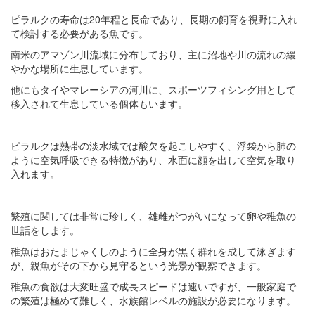
ピラルクの寿命は20年程と長命であり、長期の飼育を視野に入れ
て検討する必要がある魚です。
南米のアマゾン川流域に分布しており、主に沼地や川の流れの緩
やかな場所に生息しています。
他にもタイやマレーシアの河川に、スポーツフィシング用として
移入されて生息している個体もいます。
ピラルクは熱帯の淡水域では酸欠を起こしやすく、浮袋から肺の
ように空気呼吸できる特徴があり、水面に顔を出して空気を取り
入れます。
繁殖に関しては非常に珍しく、雄雌がつがいになって卵や稚魚の
世話をします。
稚魚はおたまじゃくしのように全身が黒く群れを成して泳ぎます
が、親魚がその下から見守るという光景が観察できます。
稚魚の食欲は大変旺盛で成長スピードは速いですが、一般家庭で
の繁殖は極めて難しく、水族館レベルの施設が必要になります。