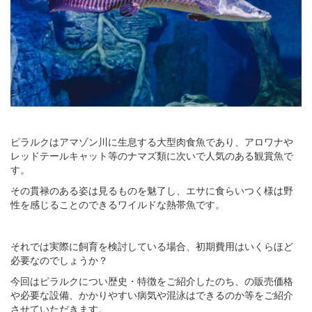
ピラルクはアマゾン川に生息する大型肉食魚であり、アロワナや
レッドテールキャット等のナマズ類に次いで人気のある観賞魚で
す。
その貫禄のある姿は見るものを魅了し、エサに食らいつく様は野
性を感じることのできるワイルドな熱帯魚です。
それでは実際に飼育を検討している場合、初期費用はいくらほど
必要なのでしょうか？
今回はピラルクについ歴史・特徴をご紹介したのち、の販売価格
や必要な設備、かかりやすい病気や混泳はできるのか等をご紹介
させていただきます。