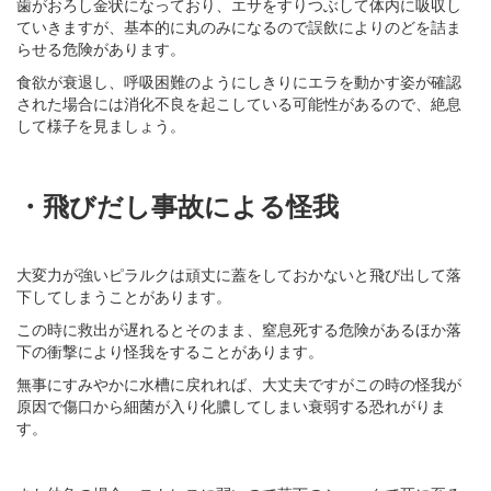
歯がおろし金状になっており、エサをすりつぶして体内に吸収し
ていきますが、基本的に丸のみになるので誤飲によりのどを詰ま
らせる危険があります。
食欲が衰退し、呼吸困難のようにしきりにエラを動かす姿が確認
された場合には消化不良を起こしている可能性があるので、絶息
して様子を見ましょう。
・飛びだし事故による怪我
大変力が強いピラルクは頑丈に蓋をしておかないと飛び出して落
下してしまうことがあります。
この時に救出が遅れるとそのまま、窒息死する危険があるほか落
下の衝撃により怪我をすることがあります。
無事にすみやかに水槽に戻れれば、大丈夫ですがこの時の怪我が
原因で傷口から細菌が入り化膿してしまい衰弱する恐れがりま
す。