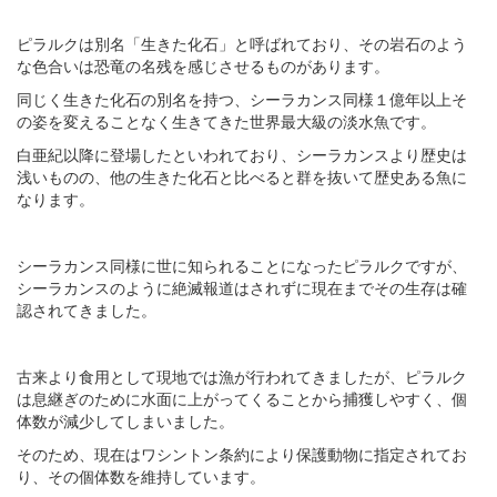
ピラルクは別名「生きた化石」と呼ばれており、その岩石のよう
な色合いは恐竜の名残を感じさせるものがあります。
同じく生きた化石の別名を持つ、シーラカンス同様１億年以上そ
の姿を変えることなく生きてきた世界最大級の淡水魚です。
白亜紀以降に登場したといわれており、シーラカンスより歴史は
浅いものの、他の生きた化石と比べると群を抜いて歴史ある魚に
なります。
シーラカンス同様に世に知られることになったピラルクですが、
シーラカンスのように絶滅報道はされずに現在までその生存は確
認されてきました。
古来より食用として現地では漁が行われてきましたが、ピラルク
は息継ぎのために水面に上がってくることから捕獲しやすく、個
体数が減少してしまいました。
そのため、現在はワシントン条約により保護動物に指定されてお
り、その個体数を維持しています。