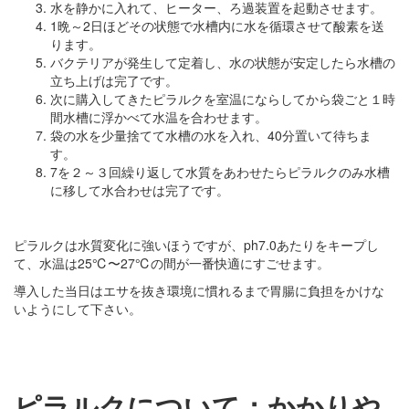
水を静かに入れて、ヒーター、ろ過装置を起動させます。
1晩～2日ほどその状態で水槽内に水を循環させて酸素を送
ります。
バクテリアが発生して定着し、水の状態が安定したら水槽の
立ち上げは完了です。
次に購入してきたピラルクを室温にならしてから袋ごと１時
間水槽に浮かべて水温を合わせます。
袋の水を少量捨てて水槽の水を入れ、40分置いて待ちま
す。
7を２～３回繰り返して水質をあわせたらピラルクのみ水槽
に移して水合わせは完了です。
ピラルクは水質変化に強いほうですが、ph7.0あたりをキープし
て、水温は25℃〜27℃の間が一番快適にすごせます。
導入した当日はエサを抜き環境に慣れるまで胃腸に負担をかけな
いようにして下さい。
ピラルクについて：かかりや