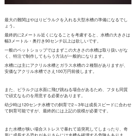
最大の難関はやはりピラルクを入れる大型水槽の準備になるでし
ょう。
最終的に2メートル近くになることを考慮すると、水槽の大きさは
幅3メートル・奥行き90センチ以上は欲しいです。
一般のペットショップではまずこの大きさの水槽は取り扱いがな
く、特注で制作してもらう方法が一般的になります。
水槽には主にアクリル水槽とガラス水槽の２種類がありますが、
安価なアクリル水槽でさえ100万円前後します。
また、ピラルクは水面に飛び跳ねる場合があるため、フタも同質
で頑丈なものを用意する必要があります。
幼少時は120センチ水槽での飼育で2～3年は成長スピードに合わせ
て飼育可能ですが、最終的には上記の規模が必要です。
また水槽が狭い場合ストレスで暴れて追突死してしまったり、奇
形に成長する恐れがありさらには水槽を破壊する危険もありま