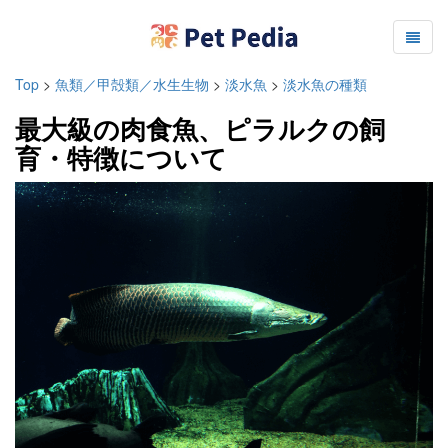
Top
>
魚類／甲殻類／水生生物
>
淡水魚
>
淡水魚の種類
最大級の肉食魚、ピラルクの飼
育・特徴について