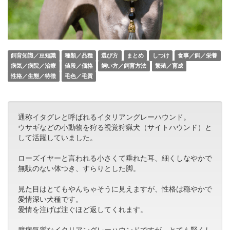
飼育知識／豆知識
種類／品種
選び方
まとめ
しつけ
食事／餌／栄養
病気／病院／治療
値段／価格
飼い方／飼育方法
繁殖／育成
性格／生態／特徴
毛色／毛質
通称イタグレと呼ばれるイタリアングレーハウンド。
ウサギなどの小動物を狩る視覚狩猟犬（サイトハウンド）と
して活躍していました。
ローズイヤーと言われる小さくて垂れた耳、細くしなやかで
無駄のない体つき、すらりとした脚。
見た目はとてもやんちゃそうに見えますが、性格は穏やかで
愛情深い犬種です。
愛情を注げば注ぐほど返してくれます。
臆病気質なイタリアングレーハウンドですが、とても賢くし