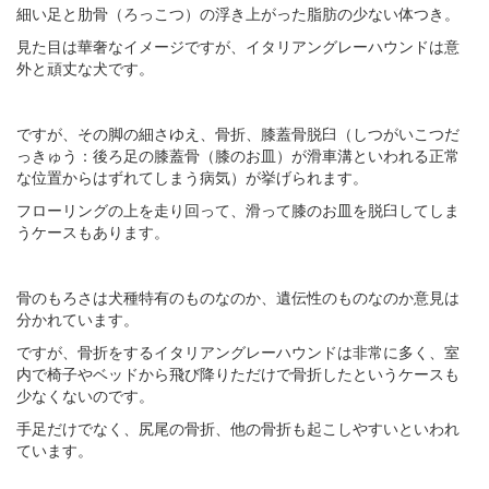
細い足と肋骨（ろっこつ）の浮き上がった脂肪の少ない体つき。
見た目は華奢なイメージですが、イタリアングレーハウンドは意
外と頑丈な犬です。
ですが、その脚の細さゆえ、骨折、膝蓋骨脱臼（しつがいこつだ
っきゅう：後ろ足の膝蓋骨（膝のお皿）が滑車溝といわれる正常
な位置からはずれてしまう病気）が挙げられます。
フローリングの上を走り回って、滑って膝のお皿を脱臼してしま
うケースもあります。
骨のもろさは犬種特有のものなのか、遺伝性のものなのか意見は
分かれています。
ですが、骨折をするイタリアングレーハウンドは非常に多く、室
内で椅子やベッドから飛び降りただけで骨折したというケースも
少なくないのです。
手足だけでなく、尻尾の骨折、他の骨折も起こしやすいといわれ
ています。