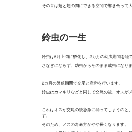
その音は翅と翅の間にできる空間で響き合って
鈴虫の一生
鈴虫は6月上旬に孵化し、2カ月の幼虫期間を経
さなぎにならず、幼虫からそのまま成虫になり
2カ月の繁殖期間で交尾と産卵を行います。
鈴虫はカマキリなどと同じで交尾の後、オスが
これはオスが交尾の後急激に弱ってしまうのと
す。
そのため、メスの寿命方がやや長くなります。