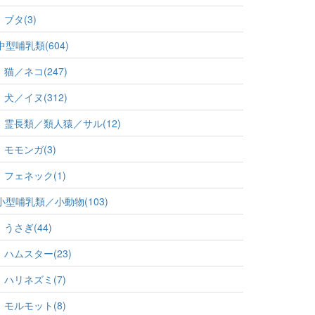
ブタ(3)
中型哺乳類(604)
猫／ネコ(247)
犬／イヌ(312)
霊長類／類人猿／サル(12)
モモンガ(3)
フェネック(1)
小型哺乳類／小動物(103)
うさぎ(44)
ハムスター(23)
ハリネズミ(7)
モルモット(8)