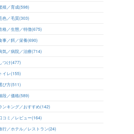
繁殖／育成(598)
毛色／毛質(303)
性格／生態／特徴(675)
食事／餌／栄養(690)
病気／病院／治療(714)
しつけ(477)
トイレ(155)
選び方(511)
値段／価格(589)
ランキング／おすすめ(142)
口コミ／レビュー(164)
旅行／ホテル／レストラン(24)