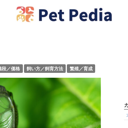
値段／価格
飼い方／飼育方法
繁殖／育成