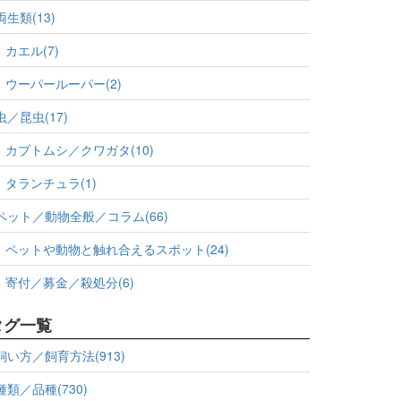
両生類(13)
カエル(7)
ウーパールーパー(2)
虫／昆虫(17)
カブトムシ／クワガタ(10)
タランチュラ(1)
ペット／動物全般／コラム(66)
ペットや動物と触れ合えるスポット(24)
寄付／募金／殺処分(6)
タグ一覧
飼い方／飼育方法(913)
種類／品種(730)