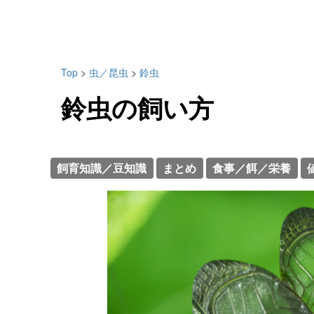
Top
>
虫／昆虫
>
鈴虫
鈴虫の飼い方
飼育知識／豆知識
まとめ
食事／餌／栄養