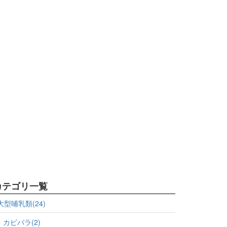
カテゴリ一覧
大型哺乳類(24)
カピバラ(2)