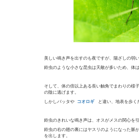
美しい鳴き声を出すのも夜ですが、陽ざしの弱
鈴虫のような小さな昆虫は天敵が多いため、体
そして、体の倍以上ある長い触角でまわりの様
の陰に逃げます。
しかしバッタや
コオロギ
と違い、地表を歩く
鈴虫のきれいな鳴き声は、オスがメスの関心を
鈴虫の右の翅の裏にはヤスリのようになった脈
を出します。