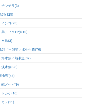
チンチラ(3)
鳥類(125)
インコ(23)
梟／フクロウ(10)
文鳥(3)
魚類／甲殻類／水生生物(76)
海水魚／熱帯魚(32)
淡水魚(23)
爬虫類(44)
蛇／ヘビ(9)
トカゲ(10)
カメ(11)