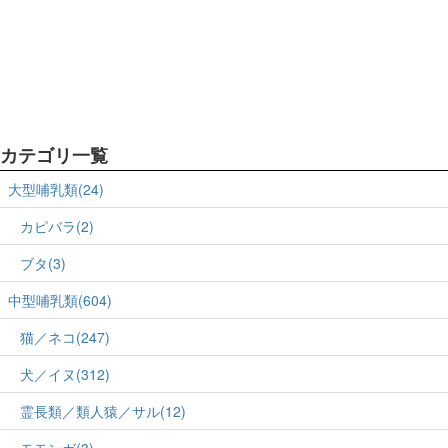
カテゴリ一覧
大型哺乳類(24)
カピバラ(2)
ブタ(3)
中型哺乳類(604)
猫／ネコ(247)
犬／イヌ(312)
霊長類／類人猿／サル(12)
モモンガ(3)