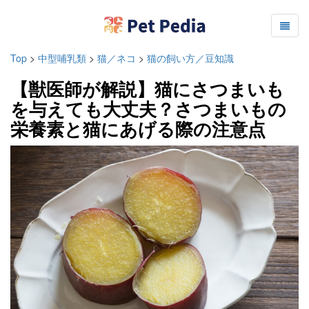
Top
>
中型哺乳類
>
猫／ネコ
>
猫の飼い方／豆知識
【獣医師が解説】猫にさつまいも
を与えても大丈夫？さつまいもの
栄養素と猫にあげる際の注意点