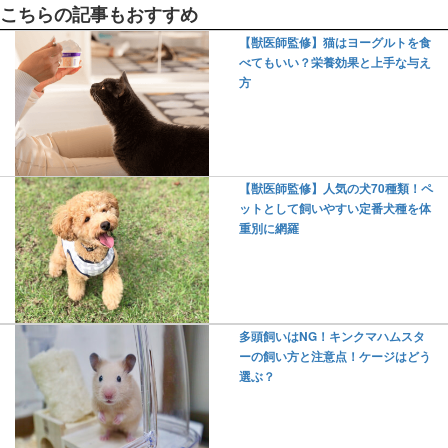
こちらの記事もおすすめ
【獣医師監修】猫はヨーグルトを食
べてもいい？栄養効果と上手な与え
方
【獣医師監修】人気の犬70種類！ペ
ットとして飼いやすい定番犬種を体
重別に網羅
多頭飼いはNG！キンクマハムスタ
ーの飼い方と注意点！ケージはどう
選ぶ？