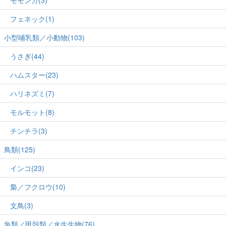
フェネック(1)
小型哺乳類／小動物(103)
うさぎ(44)
ハムスター(23)
ハリネズミ(7)
モルモット(8)
チンチラ(3)
鳥類(125)
インコ(23)
梟／フクロウ(10)
文鳥(3)
魚類／甲殻類／水生生物(76)