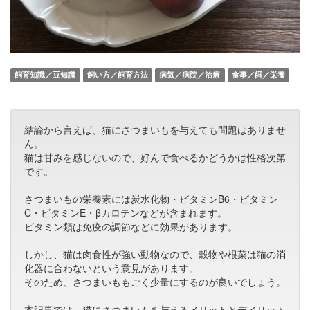
飼育知識／豆知識
飼い方／飼育方法
病気／病院／治療
食事／餌／栄養
結論から言えば、猫にさつまいもを与えても問題はありませ
ん。
猫は甘みを感じないので、好んで食べるかどうかは性格次第
です。
さつまいもの栄養素には炭水化物・ビタミンB6・ビタミン
C・ビタミンE・βカロテンなどが含まれます。
ビタミン類は免疫の調節などに効果があります。
しかし、猫は肉食性が強い動物なので、穀物や根菜は猫の消
化器に合わないという意見があります。
そのため、さつまいももごく少量にするのが良いでしょう。
本記事では、猫にさつまいもを与えるメリットとデメリット