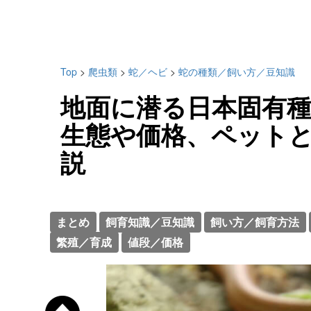
Top
>
爬虫類
>
蛇／ヘビ
>
蛇の種類／飼い方／豆知識
地面に潜る日本固有
生態や価格、ペット
説
まとめ
飼育知識／豆知識
飼い方／飼育方法
繁殖／育成
値段／価格