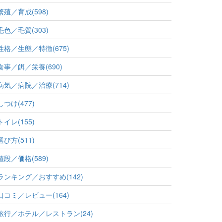
繁殖／育成(598)
毛色／毛質(303)
性格／生態／特徴(675)
食事／餌／栄養(690)
病気／病院／治療(714)
しつけ(477)
トイレ(155)
選び方(511)
値段／価格(589)
ランキング／おすすめ(142)
口コミ／レビュー(164)
旅行／ホテル／レストラン(24)