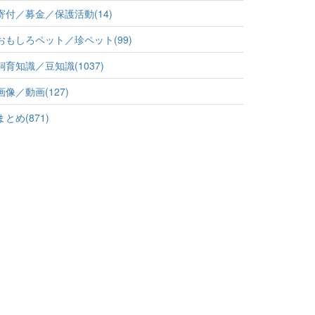
寄付／募金／保護活動(14)
おもしろペット／珍ペット(99)
飼育知識／豆知識(1037)
画像／動画(127)
まとめ(871)