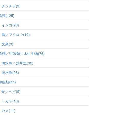
チンチラ(3)
鳥類(125)
インコ(23)
梟／フクロウ(10)
文鳥(3)
魚類／甲殻類／水生生物(76)
海水魚／熱帯魚(32)
淡水魚(23)
爬虫類(44)
蛇／ヘビ(9)
トカゲ(10)
カメ(11)