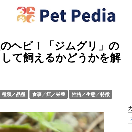
種のヘビ！「ジムグリ」の
として飼えるかどうかを解
種類／品種
食事／餌／栄養
性格／生態／特徴