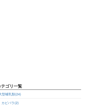
カテゴリ一覧
大型哺乳類(24)
カピバラ(2)