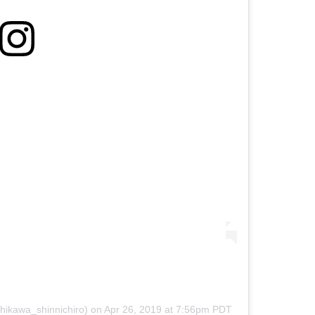
kawa_shinnichiro)
on
Apr 26, 2019 at 7:56pm PDT