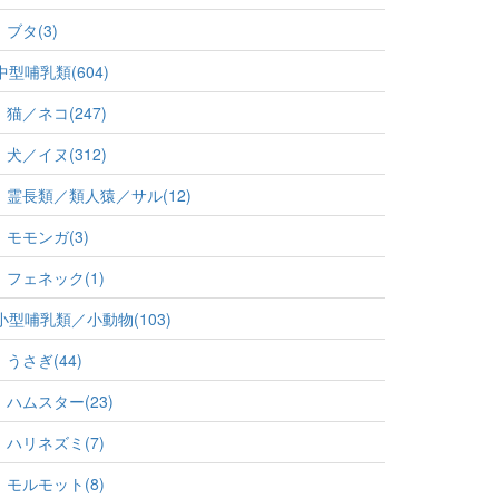
ブタ(3)
中型哺乳類(604)
猫／ネコ(247)
犬／イヌ(312)
霊長類／類人猿／サル(12)
モモンガ(3)
フェネック(1)
小型哺乳類／小動物(103)
うさぎ(44)
ハムスター(23)
ハリネズミ(7)
モルモット(8)