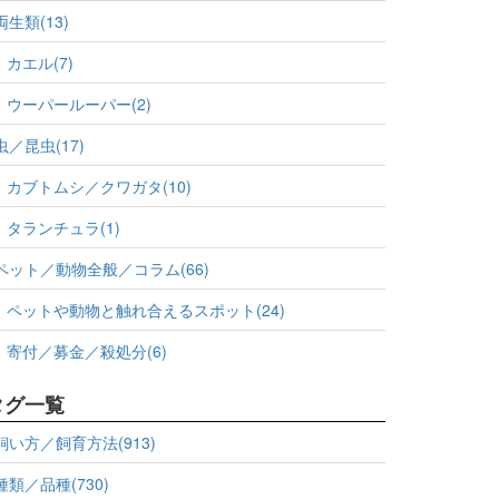
両生類(13)
カエル(7)
ウーパールーパー(2)
虫／昆虫(17)
カブトムシ／クワガタ(10)
タランチュラ(1)
ペット／動物全般／コラム(66)
ペットや動物と触れ合えるスポット(24)
寄付／募金／殺処分(6)
タグ一覧
飼い方／飼育方法(913)
種類／品種(730)