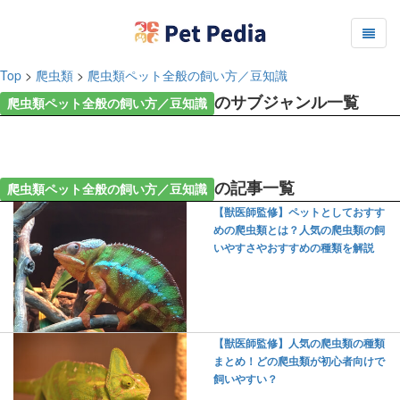
Top
>
爬虫類
>
爬虫類ペット全般の飼い方／豆知識
のサブジャンル一覧
爬虫類ペット全般の飼い方／豆知識
の記事一覧
爬虫類ペット全般の飼い方／豆知識
【獣医師監修】ペットとしておすす
めの爬虫類とは？人気の爬虫類の飼
いやすさやおすすめの種類を解説
【獣医師監修】人気の爬虫類の種類
まとめ！どの爬虫類が初心者向けで
飼いやすい？