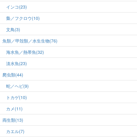
インコ(23)
梟／フクロウ(10)
文鳥(3)
魚類／甲殻類／水生生物(76)
海水魚／熱帯魚(32)
淡水魚(23)
爬虫類(44)
蛇／ヘビ(9)
トカゲ(10)
カメ(11)
両生類(13)
カエル(7)