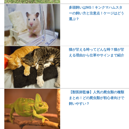
多頭飼いはNG！キンクマハムスタ
ーの飼い方と注意点！ケージはどう
選ぶ？
猫が甘える時ってどんな時？猫が甘
える理由から仕草やサインまで紹介
【獣医師監修】人気の爬虫類の種類
まとめ！どの爬虫類が初心者向けで
飼いやすい？