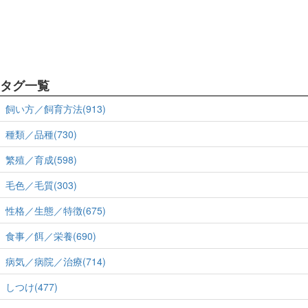
タグ一覧
飼い方／飼育方法(913)
種類／品種(730)
繁殖／育成(598)
毛色／毛質(303)
性格／生態／特徴(675)
食事／餌／栄養(690)
病気／病院／治療(714)
しつけ(477)