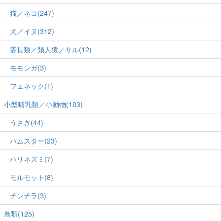
猫／ネコ(247)
犬／イヌ(312)
霊長類／類人猿／サル(12)
モモンガ(3)
フェネック(1)
小型哺乳類／小動物(103)
うさぎ(44)
ハムスター(23)
ハリネズミ(7)
モルモット(8)
チンチラ(3)
鳥類(125)