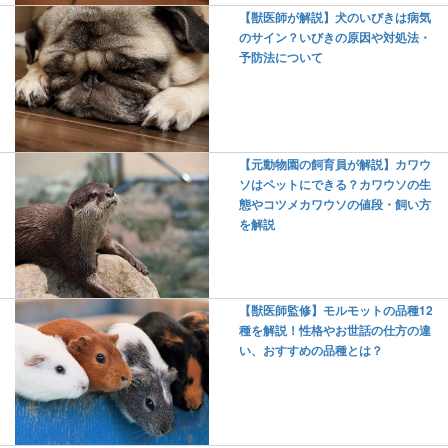
【獣医師が解説】犬のいびきは病気
のサイン？いびきの原因や対処法・
予防法について
【元動物園の飼育員が解説】カワウ
ソはペットにできる？カワウソの生
態やコツメカワウソの値段・飼い方
を解説
【獣医師監修】モルモットの品種12
種を解説！性格やお世話の仕方の違
い、おすすめの品種とは？