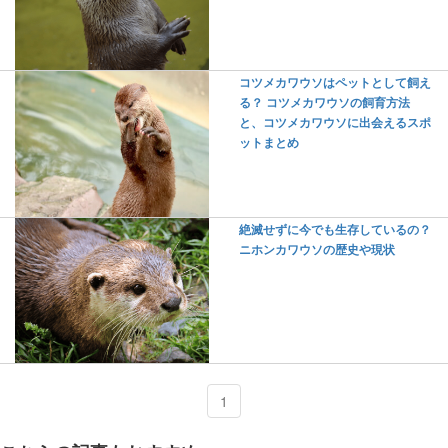
コツメカワウソはペットとして飼え
る？ コツメカワウソの飼育方法
と、コツメカワウソに出会えるスポ
ットまとめ
絶滅せずに今でも生存しているの？
ニホンカワウソの歴史や現状
1