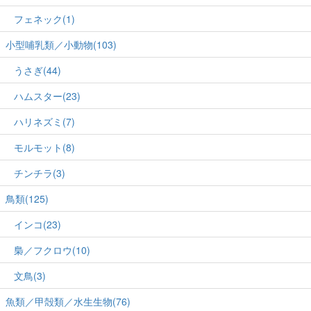
フェネック(1)
小型哺乳類／小動物(103)
うさぎ(44)
ハムスター(23)
ハリネズミ(7)
モルモット(8)
チンチラ(3)
鳥類(125)
インコ(23)
梟／フクロウ(10)
文鳥(3)
魚類／甲殻類／水生生物(76)