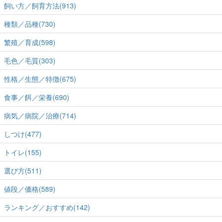
飼い方／飼育方法(913)
種類／品種(730)
繁殖／育成(598)
毛色／毛質(303)
性格／生態／特徴(675)
食事／餌／栄養(690)
病気／病院／治療(714)
しつけ(477)
トイレ(155)
選び方(511)
値段／価格(589)
ランキング／おすすめ(142)