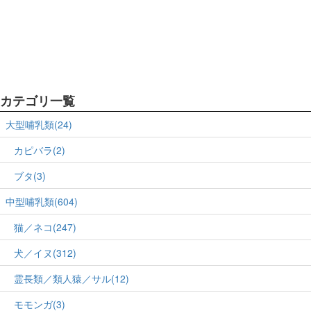
カテゴリ一覧
大型哺乳類(24)
カピバラ(2)
ブタ(3)
中型哺乳類(604)
猫／ネコ(247)
犬／イヌ(312)
霊長類／類人猿／サル(12)
モモンガ(3)