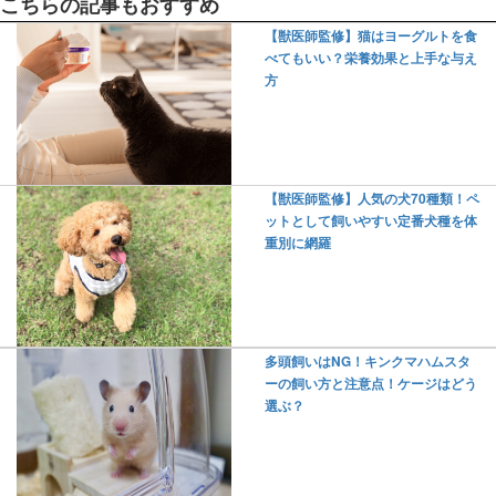
こちらの記事もおすすめ
【獣医師監修】猫はヨーグルトを食
べてもいい？栄養効果と上手な与え
方
【獣医師監修】人気の犬70種類！ペ
ットとして飼いやすい定番犬種を体
重別に網羅
多頭飼いはNG！キンクマハムスタ
ーの飼い方と注意点！ケージはどう
選ぶ？