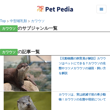
Top
>
中型哺乳類
>
カワウソ
のサブジャンル一覧
カワウソ
の記事一覧
カワウソ
【元動物園の飼育員が解説】カワウ
ソはペットにできる？カワウソの生
態やコツメカワウソの値段・飼い方
を解説
カワウソは、実は絶滅寸前の希少動
物！カワウソの生態や現状について